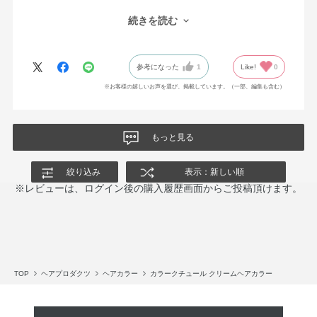
用な私でもムラなく綺麗仕上がります。何回かに使い分けも出
続きを読む
来、しかも染めた後のツヤ感と指通りの良さもgood!!色持ちも大満
足です。友人にも自信を持って勧めています。
参考になった
1
Like!
0
※お客様の嬉しいお声を選び、掲載しています。（一部、編集も含む）
もっと見る
絞り込み
表示：新しい順
※レビューは、ログイン後の購入履歴画面からご投稿頂けます。
TOP
ヘアプロダクツ
ヘアカラー
カラークチュール クリームヘアカラー