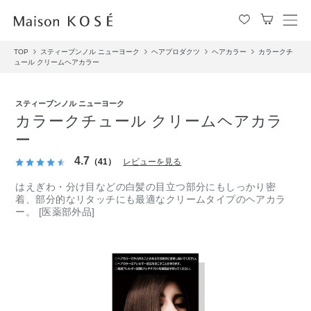
メ
ニ
TOP
スティーブンノル ニューヨーク
ヘアプロダクツ
ヘアカラー
カラークチ
ュ
ュール クリームヘアカラー
ー
を
開
スティーブンノル ニューヨーク
閉
カラークチュール クリームヘアカラ
す
ー
る
4.7
（41）
レビューを見る
はえぎわ・分け目などの白髪の目立つ部分にもしっかり密
着、部分的なリタッチにも最適なクリームタイプのヘアカラ
ー。 [医薬部外品]