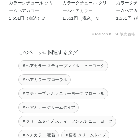
ーヨーク
ーヨーク
ーヨーク
カラークチュール クリ
カラークチュール クリ
カラークチ
ジセチル、大豆たん白加水分解物、N－ラウロイル－L－グ
ームヘアカラー
ームヘアカラー
ームヘアカ
ルタミン酸ジ（フィトステリル・2－オクチルドデシ
1,551円（税込）※
1,551円（税込）※
1,551円
ル）、1，3－ブチレングリコール、天然ビタミンE、エデ
ト酸二ナトリウム、エデト酸三ナトリウム、硝酸ナトリウ
※Maison KOSÉ販売価格
ム、リン酸一水素ナトリウム、フェノキシエタノール、ジ
ブチルヒドロキシトルエン、香料
このページに関連するタグ
※；有効成分 無印；その他の成分
＃ヘアカラー スティーブンノル ニューヨーク
２剤
配合成分；過酸化水素水※、
＃ヘアカラー フローラル
精製水、ステアリルアルコール、セタノール、流動パラフ
ィン、ポリオキシエチレンセチルエーテル、アクリルアミ
＃スティーブンノル ニューヨーク フローラル
ド・アクリル酸・塩化ジメチルジアリルアンモニウム共重
合体液、ポリオキシエチレンステアリルエーテル、ポリエ
＃ヘアカラー クリームタイプ
チレングリコール4000、ヒドロキシエタンジホスホン酸
＃クリームタイプ スティーブンノル ニューヨーク
液、ソルビット液、セトステアリルアルコール、リン酸三
ナトリウム、リン酸ジセチル、ポリオキシエチレンセチル
＃ヘアカラー 密着
＃密着 クリームタイプ