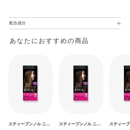
配合成分
１剤
あなたにおすすめの商品
配合成分；パラアミノフェノール※、5－アミノオルトク
レゾール※、メタアミノフェノール※、塩酸2，4－ジアミ
ノフェノキシエタノール※、α－ナフトール※、パラフェ
ニレンジアミン※、レゾルシン※、
精製水、ステアリルアルコール、強アンモニア水、自己乳
化型モノステアリン酸グリセリル、炭酸水素アンモニウ
ム、ポリオキシエチレンラウリルエーテル硫酸ナトリウ
ム、ポリオキシエチレンセチルエーテル、高重合メチルポ
リシロキサン（1）、ポリオキシエチレンオレイルエーテ
ル、ポリオキシエチレンベヘニルエーテル、ポリオキシエ
チレンセチルエーテルリン酸、ヒドロキシエチルセルロー
ス、セトステアリルアルコール、パラフィン、無水亜硫酸
スティーブンノル ニュ
スティーブンノル ニュ
スティーブ
ナトリウム、濃グリセリン、L－アスコルビン酸、リン酸