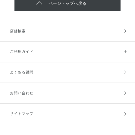
ページトップへ戻る
店舗検索
ご利用ガイド
よくある質問
ご利用ガイドトップ
ご注文方法
お支払方法
送料・配送
お問い合わせ
キャンセル・返品・交換
ポイント・クーポン
サイトマップ
定期お届け便
商品レビュー