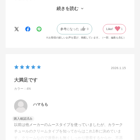
ヤも出ます！
またこのシリーズのシャンプーやコンディショナーなども使用し
続きを読む
ているのですが、頭皮の状態も良いので気に入っています。
参考になった
0
Like!
1
※お客様の嬉しいお声を選び、掲載しています。（一部、編集も含む）
2026.1.15
大満足です
カラー：4N
ハマもも
購入確認済み
以前は他メーカーのムースタイプを使っていましたが、カラーク
チュールのクリームタイプを知ってからはこれ1本に決めていま
す。クリームなので液垂れも無くしっかり密着するからか、不器