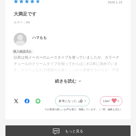
2026.1.15
大満足です
カラー：4N
ハマもも
購入確認済み
以前は他メーカーのムースタイプを使っていましたが、カラーク
チュールのクリームタイプを知ってからはこれ1本に決めていま
す。クリームなので液垂れも無くしっかり密着するからか、不器
用な私でもムラなく綺麗仕上がります。何回かに使い分けも出
続きを読む
来、しかも染めた後のツヤ感と指通りの良さもgood!!色持ちも大満
足です。友人にも自信を持って勧めています。
参考になった
1
Like!
0
※お客様の嬉しいお声を選び、掲載しています。（一部、編集も含む）
もっと見る