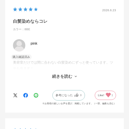
ルジメチコン・アモジメチコン・イソプロパノール・ステ
アルトリモニウムクロリド・ポリアクリル酸ホスホリルコ
2026.6.23
リングリコール・マカデミアナッツ脂肪酸フィトステリ
白髪染めならコレ
ル・リンゴ酸・ワセリン・フェノキシエタノール・メチル
パラベン・香料・橙205
カラー：8BE
pink
購入確認済み
美容室だけでは間に合わない白髪染めにずっと使っています。ツ
ヤも出ます！
またこのシリーズのシャンプーやコンディショナーなども使用し
続きを読む
ているのですが、頭皮の状態も良いので気に入っています。
参考になった
0
Like!
1
※お客様の嬉しいお声を選び、掲載しています。（一部、編集も含む）