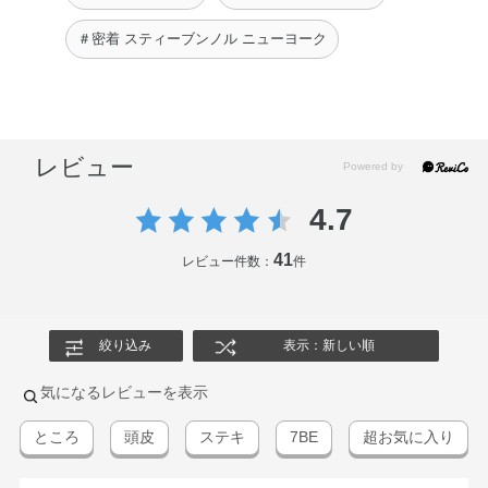
エーテルリン酸、安息香酸ナトリウム
※；有効成分 無印；その他の成分
＃密着 スティーブンノル ニューヨーク
ＣＣアフターカラーシャンプー
水・ココイルメチルタウリンNa・オレフィン（C14－16）
スルホン酸Na・PPG－2コカミド・コカミドプロピルベタ
レビュー
イン・ココアンホ酢酸Na・ヒアルロン酸Na・EDTA－
2Na・イソプロパノール・オリーブ脂肪酸エチル・グリセ
4.7
リン・コカミドMEA・ジステアリン酸グリコール・ベヘン
トリモニウムクロリド・ポリクオタニウム－10・ラウリル
41
レビュー件数：
件
ベタイン・リンゴ酸・塩化Na・炭酸水素Na・フェノキシ
エタノール・メチルパラベン・安息香酸Na・香料
絞り込み
表示：新しい順
ＣＣアフターカラートリートメント
水・ジメチコン・セテアリルアルコール・グリセリン・ベ
気になるレビューを表示
ヘントリモニウムクロリド・アボカド油・トコフェロー
ル・加水分解ダイズタンパク・BG・BHT・（ビスイソブチ
ところ
頭皮
ステキ
7BE
超お気に入り
ルPEG－14／アモジメチコン）コポリマー・アミノプロピ