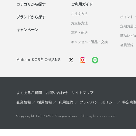
カテゴリから探す
ご利用ガイド
ご注文方法
ブランドから探す
ポイント
お支払方法
定期お届
キャンペーン
送料・配送
商品レビ
キャンセル・返品・交換
会員登録
Maison KOSÉ 公式SNS
よくあるご質問
お問い合わせ
サイトマップ
企業情報
／
採用情報
／
利用規約
／
プライバシーポリシー
／
特定商
Copyright (C) KOSE Corporation. All rights reserved.