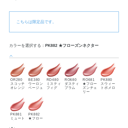
こちらは限定品です。
カラーを選択する：
PK882 ★フローズンネクター
OR280
BE380
RD480
RO680
RO681
PK880
スコッチ
ウーロン
ミスティ
ダスティ
★フロー
スウィー
オレンジ
ベージュ
フィグ
プラム
ズンチェ
トポメロ
リー
PK881
PK882
ミュート
★フロー
ピーチ
ズンネク
ター