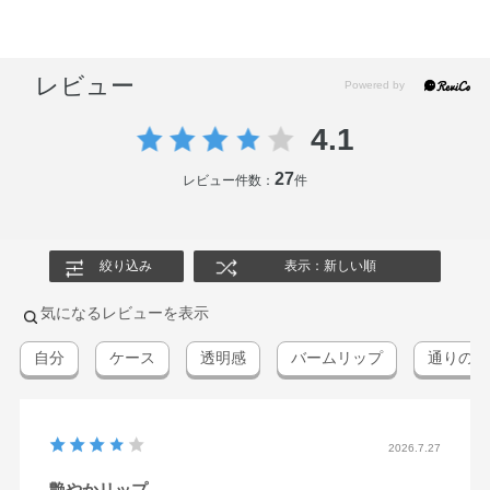
レビュー
4.1
27
レビュー件数：
件
絞り込み
表示：新しい順
気になるレビューを表示
自分
ケース
透明感
バームリップ
通りのつ
2026.7.27
艶やかリップ