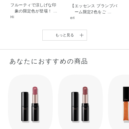
メントキシプロパンジオール・合成ワックス・水・炭酸プ
フルーティで涼しげな印
【エッセンス プランプバ
象の限定色が登場！ …
ーム限定2色をご …
ロピレン・香料・酸化チタン・酸化鉄・青1・赤202
Hi
eri
もっと見る
あなたにおすすめの商品
【1本で3役✨口紅・グロ
【微熱でとろけるプラン
ス・リップクリー …
プリップ】 皆 …
kaho
sari