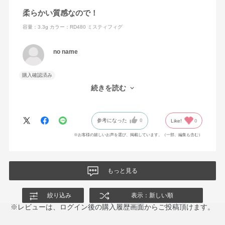
柔らかい質感なので！
容量：3.3g
カラー：RD480 ミスティフィグ
no name
購入確認済み
思っていたより濃くつくので塗る時の力加減を考えなくてはなら
続きを読む
ないかなと感じました。
参考になった
0
Like!
0
※お客様の嬉しいお声を選び、掲載しています。（一部、編集も含む）
もっと見る
絞り込み
表示：新しい順
※レビューは、ログイン後の購入履歴画面からご投稿頂けます。