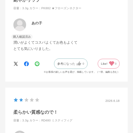
容量：3.3g
カラー：PK882 ★フローズンネクター
あの子
購入確認済み
潤いがよくてコスパよくてお色もよくて
とても気にいりました。
参考になった
0
Like!
0
※お客様の嬉しいお声を選び、掲載しています。（一部、編集も含む）
2026.6.18
柔らかい質感なので！
容量：3.3g
カラー：RD480 ミスティフィグ