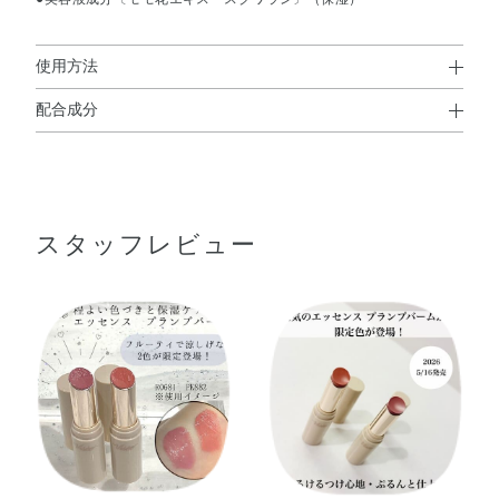
使用方法
配合成分
使用方法
ダイマージリノール酸ダイマージリノレイルビス（ベヘニ
●とてもやわらかな口紅です。
ル／イソステアリル／フィトステリル）・リンゴ酸ジイソ
1mm程度くり出してお使いください。
※清涼感が苦手な方はご使用をお控えください。
ステアリル・ビスジグリセリルポリアシルアジペート－
スタッフレビュー
2・デカイソステアリン酸ポリグリセリル－10・トリイソ
ステアリン酸ポリグリセリル－2・ジイソステアリン酸ポ
リグリセリル－3・ポリブテン・トリメリト酸トリトリデ
シル・ダイマージリノール酸ジオクチルドデシル・パラフ
ィン・マイクロクリスタリンワックス・トコフェロール・
モモ花エキス・BG・（エチレン／プロピレン）コポリマ
ー・（セバシン酸／イソパルミチン酸）ジグリセリル・オ
クチルドデカノール・カプリル酸グリセリル・ジイソステ
アリン酸ポリグリセリル－2・ジステアルジモニウムヘク
トライト・スクワラン・プロパンジオール・メントール・