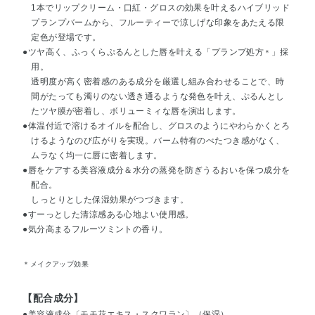
1本でリップクリーム・口紅・グロスの効果を叶えるハイブリッド
プランプバームから、フルーティーで涼しげな印象をあたえる限
定色が登場です。
●ツヤ高く、ふっくらぷるんとした唇を叶える「プランプ処方
」採
＊
用。
透明度が高く密着感のある成分を厳選し組み合わせることで、時
間がたっても濁りのない透き通るような発色を叶え、ぷるんとし
たツヤ膜が密着し、ボリューミィな唇を演出します。
●体温付近で溶けるオイルを配合し、グロスのようにやわらかくとろ
けるようなのび広がりを実現。バーム特有のべたつき感がなく、
ムラなく均一に唇に密着します。
●唇をケアする美容液成分＆水分の蒸発を防ぎうるおいを保つ成分を
配合。
しっとりとした保湿効果がつづきます。
●すーっとした清涼感ある心地よい使用感。
●気分高まるフルーツミントの香り。
＊メイクアップ効果
【配合成分】
●美容液成分〔モモ花エキス・スクワラン〕（保湿）