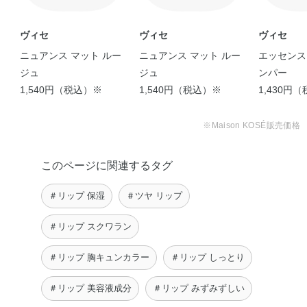
ヴィセ
ヴィセ
ヴィセ
ニュアンス マット ルー
ニュアンス マット ルー
エッセンス
ジュ
ジュ
ンパー
1,540円（税込）※
1,540円（税込）※
1,430円
【Visée大人気のプランパ
ーからバーム …
※Maison KOSÉ販売価格
LISA
このページに関連するタグ
＃リップ 保湿
＃ツヤ リップ
＃リップ スクワラン
＃リップ 胸キュンカラー
＃リップ しっとり
＃リップ 美容液成分
＃リップ みずみずしい