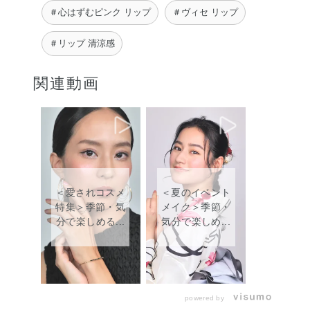
＃心はずむピンク リップ
＃ヴィセ リップ
＃リップ 清涼感
関連動画
＜愛されコスメ
＜夏のイベント
特集＞季節・気
メイク＞季節・
分で楽しめる...
気分で楽しめ...
powered by