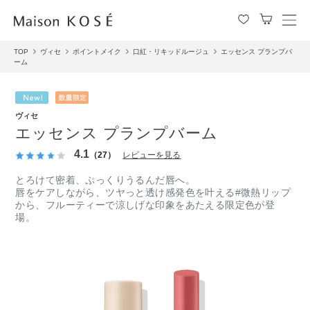
メ
ニ
TOP
ヴィセ
ポイントメイク
口紅・リキッドルージュ
エッセンス プランプバ
ュ
ーム
ー
を
開
閉
ヴィセ
す
エッセンス プランプバーム
る
4.1
（27）
レビューを見る
とろけて密着、ぷっくりうるんだ唇へ。
唇をケアしながら、ツヤっと透け感発色を叶える#微熱リップ
から、フルーティーで涼しげな印象をあたえる限定色が登
場。