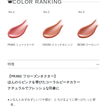
COLOR RANKING
No.1
No.2
No.3
PK881 ミュートピーチ
OR280 スコッチオレンジ
BE380 ウーロンベージュ
特徴
【PK882 フローズンネクター】
ほんのりピンクを帯びたコーラルピーチカラー
ナチュラルでフレッシュな印象に
●ぷるんとみずみずしいツヤ膜が、とろけるように唇へぴたっと密
着。