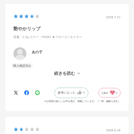
2026.7.27
艶やかリップ
容量：3.3g
カラー：PK882 ★フローズンネクター
あの子
購入確認済み
潤いがよくてコスパよくてお色もよくて
続きを読む
とても気にいりました。
参考になった
0
Like!
0
※お客様の嬉しいお声を選び、掲載しています。（一部、編集も含む）
2026.6.18