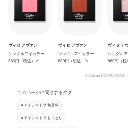
【オトナ女子のブラウン
＼ハロウィンアイメイク7
【儚げ簡単にナチュラル
【春のやわらかオレンジ
✳︎これからの季節に！プ
【ポーチの仲間入り♡】
メイク】 アイカラ …
選／ マスクを着 …
ブラウンアイ♡】 …
メイク♪】 優し …
チプラフレッシュ …
最近私のポーチ …
aiko
Kana
Yumi
furu
chie
Mana
ヴィセ アヴァン
ヴィセ アヴァン
ヴィセ ア
シングルアイカラー
シングルアイカラー
シングルア
880円（税込）※
880円（税込）※
880円（
※Maison KOSÉ販売価格
《BCの休日メイク☆》
このページに関連するタグ
仕事用とはまた …
JURI
＃アイシャドウ 無香料
【マスクだから挑戦しや
今日もマスクカラーメイ
オフィスメイクにも休日
【発色が可愛いアヴァン
本日のクールアイズ。 ア
すいカラーメイクⅡ …
クで気分転換★特に …
にも、どんなシーン …
メイク♡】 ヴィ …
イシャドウはお …
＃アイシャドウ しっとり
aiko
CHAO
Mitsue
Mana
CHAO