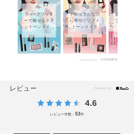
ラメ×グリッタ
ナチュラルなの
愛されピ
ーで魅せるネオ
に華やぐソフト
ブルーム
ントーンメイ...
トーンメイク
メイ
powered by
レビュー
4.6
53
レビュー件数：
件