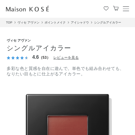
メ
ニ
TOP
ヴィセ アヴァン
ポイントメイク
アイシャドウ
シングルアイカラー
ュ
ー
を
ヴィセ アヴァン
開
シングルアイカラー
閉
す
4.6
（53）
レビューを見る
る
多彩な色と質感を自在に遊んで。単色でも組み合わせても、
なりたい目もとに仕上がるアイカラー。