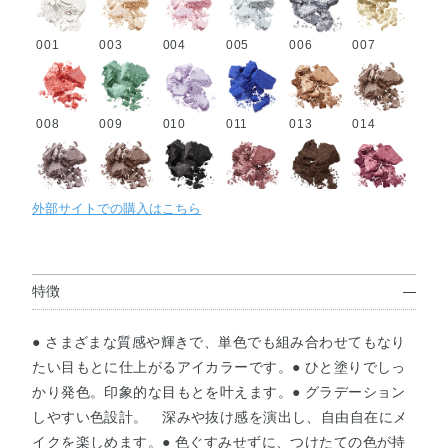
001
003
004
005
006
007
008
009
010
011
013
014
015
016
017
018
020
021
外部サイトでの購入はこちら
023
024
025
026
027
028
特徴
● さまざまな質感や輝きで、単色でも組み合わせてもなり
029
030
031
032
033
034
たい目もとに仕上がるアイカラーです。● ひと塗りでしっ
かり発色。印象的な目もとを叶えます。● グラデーション
しやすい色設計。 深みや抜け感を演出し、自由自在にメ
イクを楽しめます。● 色ぐすみせずに、つけたての色が持
035
036
037
038
039
040