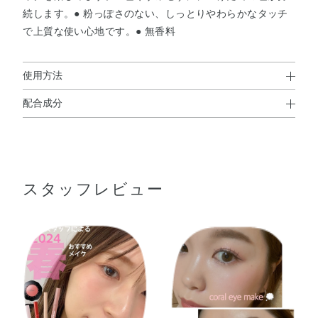
続します。● 粉っぽさのない、しっとりやわらかなタッチ
で上質な使い心地です。● 無香料
041
042
043
044
045
046
使用方法
配合成分
使用方法
047
048
049
051
052
053
タルク・ジメチコン・ミネラルオイル・ナイロン－12・シ
● お手持ちのブラシやチップ、または指先に適量をと
リカ・メチコン・トコフェロール・ヒアルロン酸Na・合成
り、 まぶたに軽くのばします。
054
055
ワックス・合成金雲母・メチルパラベン・グンジョウ・マ
スタッフレビュー
イカ・金・酸化チタン・酸化鉄・赤202