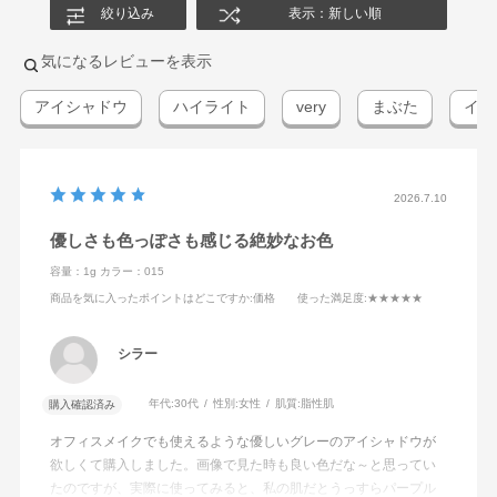
絞り込み
表示：新しい順
気になるレビューを表示
アイシャドウ
ハイライト
very
まぶた
イエ
2026.7.10
優しさも色っぽさも感じる絶妙なお色
容量：1g
カラー：015
商品を気に入ったポイントはどこですか
:価格
使った満足度
:★★★★★
シラー
年代:
30代
性別:
女性
肌質:
脂性肌
購入確認済み
オフィスメイクでも使えるような優しいグレーのアイシャドウが
欲しくて購入しました。画像で見た時も良い色だな～と思ってい
たのですが、実際に使ってみると、私の肌だとうっすらパープル