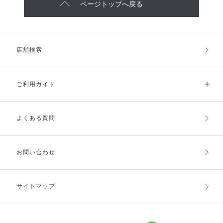
ページトップへ戻る
店舗検索
ご利用ガイド
よくある質問
ご利用ガイドトップ
ご注文方法
お支払方法
送料・配送
お問い合わせ
キャンセル・返品・交換
ポイント・クーポン
サイトマップ
定期お届け便
商品レビュー