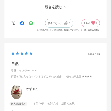
がかったグレーブラウンに発色し、やわらかなグレーの中に少し
続きを読む
の色っぽさやミステリアスなニュアンスも感じられて素敵でし
た！単色使いでもしっかり決まるし、ベーシックな色合いだから
他の色とも組み合わせやすいのもポイントです。しっとりとした
参考になった
0
Like!
2
質感で粉飛びもせず、色持ちも良くてお値段以上だと思います。
出会えて良かった！！
※お客様の嬉しいお声を選び、掲載しています。（一部、編集も含む）
2026.6.23
自然
容量：1g
カラー：054
商品を気に入ったポイントはどこですか
:成分
使った満足度
:★★★★
かずやん
年代:
60代
性別:
女性
肌質:
乾性肌
購入確認済み