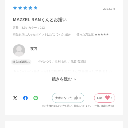
2023.9.5
MAZZEL RANくんとお揃い
容量：3.5g
カラー：012
商品を気に入ったポイントはどこですか
:成分
使った満足度
:★★★★★
夜刀
年代:
40代
性別:
女性
肌質:
普通肌
購入確認済み
キャンペーンをきっかけに数年ぶりにリップを購入してみました
が、とてものびが良く、マットで発色も綺麗です。お手頃価格も
続きを読む
嬉しいポイント。色違いも買ってみようと思います。
参考になった
5
Like!
7
※お客様の嬉しいお声を選び、掲載しています。（一部、編集も含む）