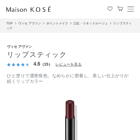
メ
ニ
TOP
ヴィセ アヴァン
ポイントメイク
口紅・リキッドルージュ
リップスティ
ュ
ック
ー
を
開
ヴィセ アヴァン
閉
リップスティック
す
4.6
る
（15）
レビューを見る
ひと塗りで濃密発色。なめらかに密着し、美しい仕上がりが
続くリップカラー