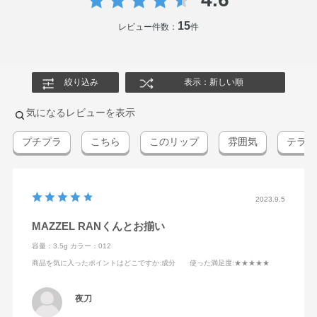
15
レビュー件数：
件
絞り込み
表示：新しい順
気になるレビューを表示
プチプラ
こちら
このリップ
雰囲気
テラコ
2023.9.5
MAZZEL RANくんとお揃い
容量：3.5g
カラー：012
商品を気に入ったポイントはどこですか
:成分
使った満足度
:★★★★★
夜刀