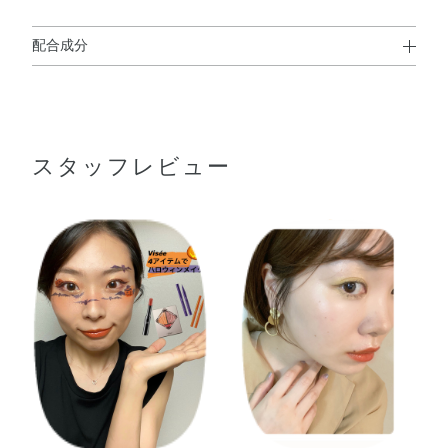
配合成分
リンゴ酸ジイソステアリル・トリエチルヘキサノイン・ポ
リブテン・トリメリト酸トリトリデシル・トリイソステア
リン酸ポリグリセリル－2・ラウロイルグルタミン酸ジ
スタッフレビュー
（フィトステリル／オクチルドデシル）・合成ワックス・
ナイロン－12・パラフィン・（エチレン／プロピレン）コ
ポリマー・キャンデリラロウ・ジメチルシリル化シリカ・
トコフェロール・ヒアルロン酸Na・BHT・DPG・ジメチコ
ン・スクワラン・トリイソステアリン酸イソプロピルチタ
ン・ハイドロゲンジメチコン・ポリエチレン・メチコン・
水酸化Al・炭酸Ca・酸化チタン・酸化鉄・硫酸Ba・黄4・
赤202