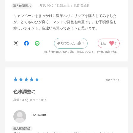
年代:
40代
性別:
女性
肌質:
普通肌
購入確認済み
キャンペーンをきっかけに数年ぶりにリップを購入してみました
が、とてものびが良く、マットで発色も綺麗です。お手頃価格も
嬉しいポイント。色違いも買ってみようと思います。
参考になった
5
Like!
7
※お客様の嬉しいお声を選び、掲載しています。（一部、編集も含む）
2026.5.18
色味調整に
容量：3.5g
カラー：015
no name
購入確認済み