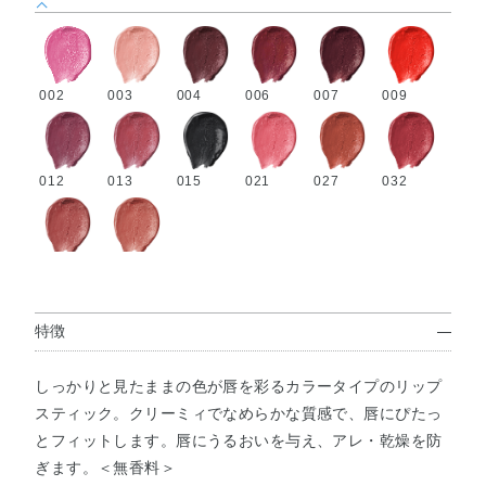
002
003
004
006
007
009
012
013
015
021
027
032
033
034
特徴
しっかりと見たままの色が唇を彩るカラータイプのリップ
スティック。クリーミィでなめらかな質感で、唇にぴたっ
とフィットします。唇にうるおいを与え、アレ・乾燥を防
ぎます。＜無香料＞