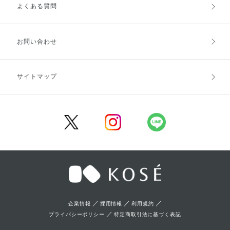
よくある質問
ご利用ガイドトップ
ご注文方法
お支払方法
送料・配送
お問い合わせ
キャンセル・返品・交換
ポイント・クーポン
サイトマップ
定期お届け便
商品レビュー
会員登録
／
／
／
企業情報
採用情報
利用規約
／
プライバシーポリシー
特定商取引法に基づく表記