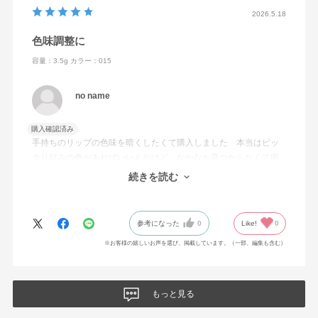
2026.5.18
色味調整に
容量：3.5g
カラー：015
no name
購入確認済み
手持ちのリップの色味を暗くしたくて購入しました 本当はピッ
タリ好みの色があればいいんだけど なかなか見つからなくて困
っていたところ こちらを発見！大正解でした 送料無料期間中
続きを読む
でラッキーでした
参考になった
0
Like!
0
※お客様の嬉しいお声を選び、掲載しています。（一部、編集も含む）
もっと見る