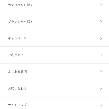
んだハーブが奏でる深い香り。幸
ス」をはじめとしたくすみ*3ケア
水に触れることでUV膜がより強
カテゴリから探す
福感のある明るい香りが、心まで
成分と、新配合「発光ツヤ成分」
固になり、しっかりと紫外線から
浄化されるような穏やかな香りに
澄み渡るクリアな肌印象を保ち、
肌を守ることができる成分を新配
変わり、やさしい時間へといざな
つけた瞬間からツヤのある印象へ
合いたしました！ これを使えば
います。 いつもよりもっと好き
導きます🍀*゜ 内側から輝くよう
プールやレジャーのシーンでも怖
ブランドから探す
な自分になれるような、そんなふ
なツヤを与え、使うたび、発光肌
くないですね♡ 🌟みずみずしさ
き取り化粧水、ぜひ使ってみませ
を感じていただけますよ♡♡ み
を極めた、ストレス感ゼロの使用
んか？❄️⋆.˚ 自然由来指数93%(水
ずみずしい乳液のようなテクスチ
感 水分を抱え込む柔軟なポリマ
を含む ISO 16128準拠) パラベン
ャーで、ベタつきにくいのが特徴
ーを採用。べたつきも負担感も感
キャンペーン
(防腐剤)フリー 鉱物油フリー ※古
です。 使用方法は、朝・晩、化
じさせない軽やかな薄膜が、みず
い角質による
粧水で肌をととのえたあとに少量
みずしく肌を紫外線から守りま
お使いください。 ていねいにや
す。 こんなに紫外線防止効果が
ご利用ガイド
さしくなじませるのがおすすめで
高いのに、キシキシ感や乾燥感を
す🎶 わたしも使った瞬間から、
感じさせず、 みずみずしいスト
まるで肌が内側から輝くようなツ
レス感ゼロの使用感を実現しまし
ヤを感じられました💡 限定トラ
た。ベタつき感は無いのにうるお
よくある質問
ご利用ガイドトップ
ご注文方法
イアルサイズや、グランドサイズ
う感覚が体感できるかと思います
のご用意もございます。 ぜひ、
💧 顔、体両方に使え、パラベン
一年中できる美白ケアで、発光ツ
フリー、アレルギーテスト済み。
ヤ肌を手に入れましょう🎵 【配
スーパーウォータープルーフであ
お支払方法
送料・配送
お問い合わせ
合成分】 ［天然由来美白有効成
りながら、普段お使いの洗顔料や
分］ コウジ酸 ［くすみケア成分
ボディーソープで落とせる、 日
（保湿）］ チンピエキス・花椒
やけ止めの理想が詰まったアイテ
エキス・ユキノシタエキス・桑黄
ムです！ 今年の夏は雪肌精で、
キャンセル・返品・交換
ポイント・クーポン
サイトマップ
エキス・カリンエキス・濃グリセ
透明感あふれるお肌を目指しませ