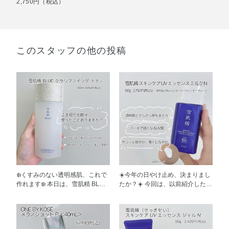
2,750円（税込）
このスタッフの他の投稿
❄️くすみのない透明感肌、これで
☀️今年の日やけ止め、決まりまし
作れます❄️ 本日は、雪肌精 BLUE
たか？☀️ 今回は、以前紹介した雪
クラリファイング トナーをご紹
肌精 スキンケア UV エッセンス
介！ みなさま、ふき取り化粧
ジェル Nと同じシリーズ、 雪肌
水、使っていますか？ 今回ご紹
精 スキンケア UV エッセンス ミ
介するのは、スキンケアの1番初
ルク N をご紹介します！ SPF50+