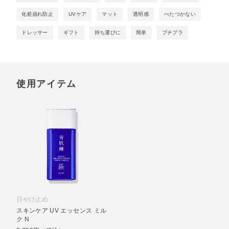
化粧崩れ防止
UVケア
マット
透明感
べたつかない
ドレッサー
ギフト
持ち運びに
簡単
プチプラ
使用アイテム
日やけ止め
スキンケア UV エッセンス ミル
ク N