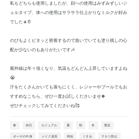
私もどちらも使用しましたが、顔への使用はみずみずしいジ
ェルタイプ、体への使用はサラサラ仕上がりなミルクが好み
でした☀️🥛
のびもよくピタッと密着するので急いでいても塗り残しの心
配が少ないのもありがたいです🎶
紫外線は年々強くなり、気温もどんどん上昇していますよね
😭
汗をたくさんかいても落ちにくく、レジャーやプールでもお
すすめなこちら、ぜひ一度お試しくださいませ🍀
ぜひチェックしてみてくださいね🥰
春
休日
カジュアル
夏
秋
冬
限定
ポーチの中身
メイク道具
時短
くすみ
テカリ防止