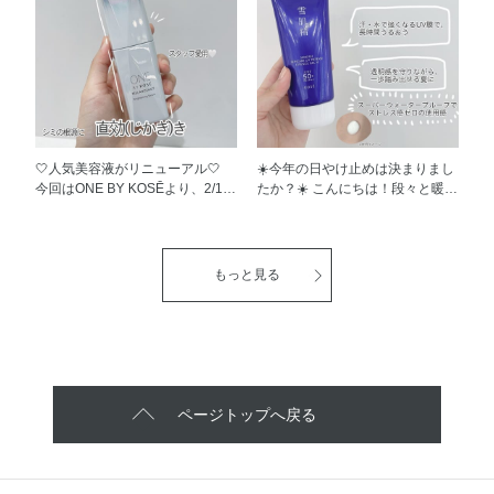
めに使用するアイテムです！ コ
/ PA++++ / スーパーウォータープ
ットンにたっぷりのうるおいを含
ルーフ 申し分ない紫外線防御効
ませふきとるケアで、肌をうるお
果♡ 汗、水に触れることでUV膜
わせながら不要な老廃物をおだや
が強くなる「抱水シールド成分」
かに取り除き、うるおってつるん
を新配合 汗、水に反応し、抱え
とした肌にととのえる役割がある
込むことで、防御膜を強化。 さ
んですよ🎶 山梨県南アルプス産
らさらすべすべ、エアリーで気持
のブドウ水を配合し、さらに北海
ちいい使用感。さらっと軽やかに
道産のハスカップエキスも配合。
溶け込むオイルを採用。ミルクが
‎🤍人気美容液がリニューアル‎🤍
☀️今年の日やけ止めは決まりまし
地球のめぐみを合わせた保湿成分
すっとなじみ、ベタつきも負担感
今回はONE BY KOSĒより、2/16
たか？☀️ こんにちは！段々と暖か
を日々のスキンケアにプラスする
も全く感じさせません！ 私もど
新発売の新しい美白美容液、 メ
くなってまいりましたね☀️ 今回
ことで、生まれ変わったような明
ちらも使用しましたが、顔への使
ラノショット P ［医薬部外品］
は、雪肌精の新作UV、2/16発売
るくなめらかな肌が実感できま
用はみずみずしいジェルタイプ、
をご紹介いたします。 リニュー
の雪肌精 スキンケア UV エッセン
す！ 特に、だんだん気温が高く
体への使用はサラサラ仕上がりな
アルを繰り返し、なんと今回で4
ス ジェル N をご紹介いたしま
もっと見る
なる初夏は、メラニンを含む古い
ミルクが好みでした☀️🥛 のびもよ
代目！ さらに進化した美白美容
す！ SPF50+ / PA++++ / UV耐水
角質や毛穴の皮脂がたまりやす
くピタッと密着するので急いでい
液なんです♡ 美白*1有効成分…
性★★ 💡オススメポイント💡 🌟
く、お肌のくすみ※が気になる季
ても塗り残しの心配が少ないのも
コウジ酸 旧タイプ同様、天然由
汗や水に触れることでUV膜が強
節なんです、、 そんなときにぜ
ありがたいです🎶 紫外線は年々
来成分であるコウジ酸を配合！
くなる「抱水シールド成分」を新
ひ使っていただきたいのがふき取
強くなり、気温もどんどん上昇し
シミの根源「メラノサイト」に直
配合！ 汗・水に反応し、水分を
り化粧水なんですよ☀️ ・使用方
ていますよね😭 汗をたくさんか
に効き、メラニンの黒色化を抑制
抱え込むことで、防御膜を強化。
法・ 洗顔後の清潔なお肌に使
いても落ちにくく、レジャーやプ
*2。 大きいシミ・ソバカス・毛
強力な紫外線から肌をしっかり守
ページトップへ戻る
用。 コットンに500円玉くらいの
ールでもおすすめなこちら、ぜひ
穴まわりのメラニンなど、あらゆ
ります。 汗をかいてせっかく塗
量をとり、優しくふき取るように
一度お試しくださいませ🍀 ぜひ
るシミの原因に効果を発揮してく
った日やけ止めが落ちてしまいま
なじませて使用します🌿 ・香
チェックしてみてくださいね🥰
れます。 今回のリニューアルポ
た塗り直し。。ということ、ござ
り・ 天然アロマオイルが溶けこ
イントは、 新配合「チンピエキ
いませんか？ 日やけ止めは、汗