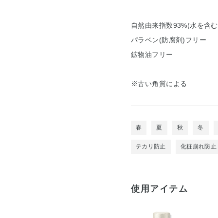
自然由来指数93%(水を含む I
パラベン(防腐剤)フリー
鉱物油フリー
※古い角質による
春
夏
秋
冬
テカリ防止
化粧崩れ防止
使用アイテム