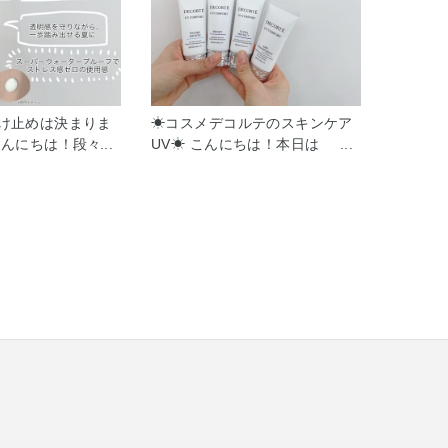
やけ止めは決まりま
☀︎コスメデコルテのスキンケア
 こんにちは！段々と
UV☀︎ こんにちは！本日は
まいりましたね☀️
2/16〜の新商品、コスメデコル
の新作UV、2/16
テ UVコンフォートをご紹介し
スキンケア UV エ
ます！ 透けて、遮る。 みずみ
ル N をご紹介い
ずしく溶け消えるような心地良
0+ / PA++++ /
さを叶えながら 紫外線を隙なく
 💡オススメポイ
防ぐ強固な防御膜を実現する新
汗や水に触れることで
テクノロジー※1と、さらに、
なる「抱水シールド
赤色光は透過する新フォーミュ
合！ 汗・水に反応
ラ※1を搭載。 軽さと、強さ
え込むことで、防
と、美しさをその手に。 太陽の
強力な紫外線から
下で、あなたの輝きは無限に広
守ります。 汗をか
がっていく。 ✨️シリーズ紹介✨️
塗った日やけ止め
ウォータリースムース
いまた塗り直
SPF50+/PA++++ みずみずしく