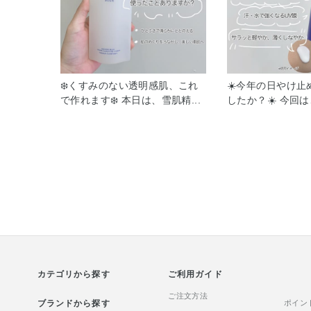
❄️くすみのない透明感肌、これ
☀️今年の日やけ止
で作れます❄️ 本日は、雪肌精
したか？☀️ 今回
BLUE クラリファイング トナー
た雪肌精 スキンケ
をご紹介！ みなさま、ふき取り
ンス ジェル Nと
化粧水、使っていますか？ 今回
雪肌精 スキンケア
ご紹介するのは、スキンケアの
ス ミルク N を
1番初めに使用するアイテムで
SPF50+ / PA++
す！ コットンにたっぷりのうる
ォータープルーフ
おいを含ませふきとるケアで、
外線防御効果♡ 
肌をうるおわせながら不要な老
ことでUV膜が強
廃物をおだやかに取り除き、う
ールド成分」を新
るおってつるんとした肌にとと
反応し、抱え込む
のえる役割があるんですよ🎶 山
膜を強化。 さら
カテゴリから探す
梨県南アルプス産のブドウ水を
ご利用ガイド
エアリーで気持ち
配合し、さらに北海道産のハス
さらっと軽やかに
ご注文方法
ブランドから探す
カップエキスも配合。 地球のめ
ルを採用。ミルク
ポイン