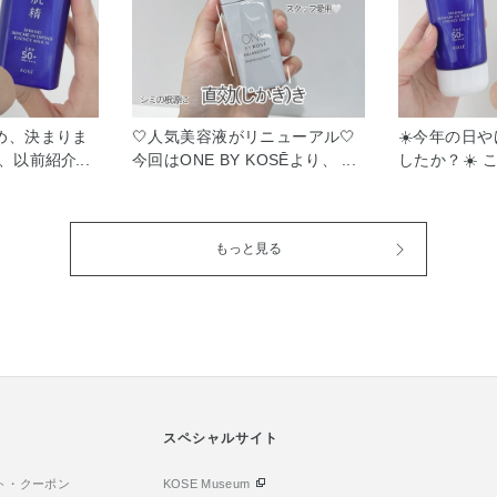
め、決まりま
‎🤍人気美容液がリニューアル‎🤍
☀️今年の日
は、以前紹介し
今回はONE BY KOSĒより、
したか？☀️
ア UV エッセ
2/16新発売の新しい美白美容
暖かくなって
同じシリーズ、
液、 メラノショット P ［医薬
今回は、雪肌精
 UV エッセン
部外品］ をご紹介いたします。
発売の雪肌精 
もっと見る
ご紹介します！
リニューアルを繰り返し、なん
ッセンス ジェ
++ / スーパーウ
と今回で4代目！ さらに進化し
たします！ SPF5
 申し分ない紫
た美白美容液なんです♡ 美白*1
UV耐水性★★
汗、水に触れる
有効成分…コウジ酸 旧タイプ同
ント💡 🌟
くなる「抱水シ
様、天然由来成分であるコウジ
UV膜が強く
配合 汗、水に
酸を配合！ シミの根源「メラノ
成分」を新配
ことで、防御
サイト」に直に効き、メラニン
し、水分を抱
さらすべすべ、
の黒色化を抑制*2。 大きいシ
御膜を強化。
いい使用感。
ミ・ソバカス・毛穴まわりのメ
スペシャルサイト
肌をしっかり
溶け込むオイ
ラニンなど、あらゆるシミの原
いてせっかく
がすっとなじ
ト・クーポン
因に効果を発揮してくれます。
KOSE Museum
が落ちてしま