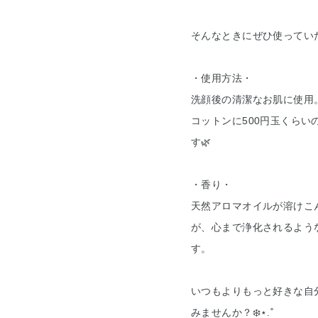
そんなときにぜひ使ってい
・使用方法・
洗顔後の清潔なお肌に使用
コットンに500円玉くら
す🌿
・香り・
天然アロマオイルが溶けこ
が、心まで浄化されるよう
す。
いつもよりもっと好きな自
みませんか？❄️⋆.˚