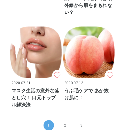
外線から肌をまもれな
い？
2020.07.21
2020.07.13
マスク生活の意外な落
うぶ毛ケアで あか抜
とし穴！ 口元トラブ
け肌に！
ル解決法
1
2
3