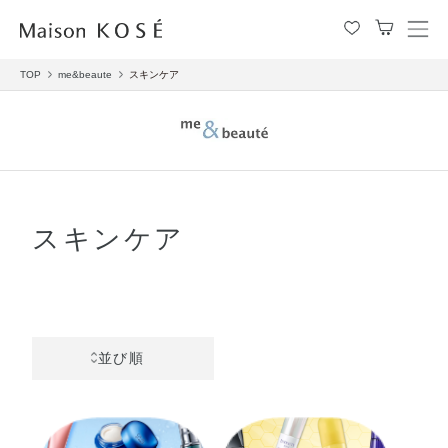
メ
ニ
TOP
me&beaute
スキンケア
ュ
ー
を
開
閉
す
る
スキンケア
並び順