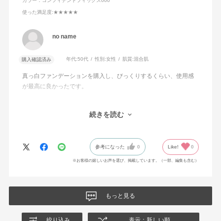
ルミチン酸デキストリン・塩化Na・水酸化Al・フェノキシ
カラー：コンフィデントフィックス000
エタノール・マイカ・酸化チタン・酸化鉄
使った満足度
:★★★★★
no name
年代:
50代
性別:
女性
肌質:
混合肌
購入確認済み
真っ白ファンデーションを購入し、びっくりするくらい、使用感
が最高に良かったです。
ファンデーションの伸びが本当に本当に良くて、ほんの少しだけ
続きを読む
で顔全体に使えるので、薄付なのに肌にだんだんなじんでいく色
と肌をきれいに見せる品質の良さに加え、コストパフォーマンス
もかなり良く、長年、化粧生活をしてきましたが、最近はプチプ
参考になった
0
Like!
0
ラに「はまり」つつありました。が、今回機会がありアディクシ
ョンの製品にたどり着き、「こんなにも性能が良いのか！」と感
※お客様の嬉しいお声を選び、掲載しています。（一部、編集も含む）
嘆してしまいました。
量を多く出しすぎないように注意しながら、毎日、使いたい思い
もっと見る
ます。
絞り込み
表示：新しい順