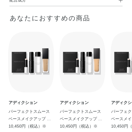
配合成分
◆BLUR & LOCK PRIMER
あなたにおすすめの商品
水・メチルトリメチコン・メトキシケイヒ酸エチルヘキシ
ル・エタノール・（ビニルジメチコン／メチコンシルセス
キオキサン）クロスポリマー・イソノナン酸イソトリデシ
ル・BG・PEG－9ジメチコン・セチルジメチコン・エチル
ヘキサン酸セチル・ポリグリセリル－3ポリジメチルシロ
キシエチルジメチコン・アルガニアスピノサ核油・オリー
ブ果実油・カニナバラ果実エキス・カニナバラ果実油・カ
ミツレ花エキス・グリチルリチン酸2K・ゴマ種子油・サフ
ラワー油・ジパルミチン酸アスコルビル・セージ葉エキ
ス・セイヨウハッカ葉エキス・トコフェロール・プロリ
ン・ホホバ種子油・ラベンダー花エキス・ローズマリー葉
エキス・BHT・PEG－9ポリジメチルシロキシエチルジメ
アディクション
アディクション
アディクシ
チコン・（ジメチコン／ビニルトリメチルシロキシケイ
パーフェクトスムース
パーフェクトスムース
パーフェク
酸）クロスポリマー・アミノプロピルトリエトキシシラ
ベースメイクアップ キ
ベースメイクアップ キ
ベースメイ
ン・イソドデカン・シロキクラゲ多糖体・ジステアルジモ
ット
10,450円（税込）※
ット
10,450円（税込）※
ット
10,450
ニウムヘクトライト・ジフェニルシロキシフェニルトリメ