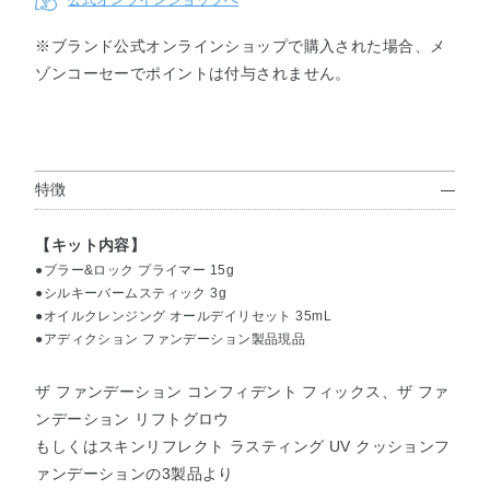
※ブランド公式オンラインショップで購入された場合、メ
ゾンコーセーでポイントは付与されません。
コンフィ
コンフィ
リフトグ
リフトグ
リフトグ
リフトグ
デントフ
デントフ
ロウ001
ロウ002
ロウ003
ロウ004
ィックス
ィックス
012
013
特徴
リフトグ
リフトグ
リフトグ
リフトグ
リフトグ
リフトグ
ロウ005
ロウ006
ロウ007
ロウ008
ロウ009
ロウ010
【キット内容】
●ブラー&ロック プライマー 15g
●シルキーバームスティック 3g
リフトグ
リフトグ
クッショ
クッショ
クッショ
クッショ
●オイルクレンジング オールデイリセット 35mL
ロウ011
ロウ000
ンファン
ンファン
ンファン
ンファン
●アディクション ファンデーション製品現品
デーショ
デーショ
デーショ
デーショ
ン001
ン002
ン003
ン004
ザ ファンデーション コンフィデント フィックス、ザ ファ
ンデーション リフトグロウ
クッショ
クッショ
もしくはスキンリフレクト ラスティング UV クッションフ
ンファン
ンファン
ァンデーションの3製品より
デーショ
デーショ
ン005
ン006