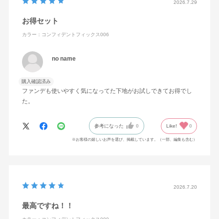
2026.7.29
セリン・PEG－9ポリジメチルシロキシエチルジメチコ
お得セット
ン・ジフェニルシロキシフェニルトリメチコン・トリメチ
ルシロキシケイ酸・（ジメチコン／ビニルトリメチルシロ
カラー：コンフィデントフィックス006
キシケイ酸）クロスポリマー・イソドデカン・メトキシケ
no name
イヒ酸エチルヘキシル・合成フルオロフロゴパイト・ワセ
リン・シリカ・ラウリルPEG－9ポリジメチルシロキシエ
購入確認済み
チルジメチコン・エチルヘキサン酸セチル・BG・アルガニ
ファンデも使いやすく気になってた下地がお試しできてお得でし
アスピノサ核油・オリーブ果実油・カニナバラ果実エキ
た。
ス・カニナバラ果実油・カミツレ花エキス・ゴマ種子油・
サフラワー油・ジパルミチン酸アスコルビル・セージ葉エ
参考になった
0
Like!
0
キス・セイヨウハッカ葉エキス・トコフェロール・ナイア
※お客様の嬉しいお声を選び、掲載しています。（一部、編集も含む）
シンアミド・プロリン・ホホバ種子油・ラベンダー花エキ
ス・ローズマリー葉エキス・BHT・（水添ポリブタジエン
／グリコール／HDI）コポリマー・シロキクラゲ多糖体・
ジステアルジモニウムヘクトライト・スクワラン・ステア
2026.7.20
ラルコニウムヘクトライト・ステアリン酸イヌリン・ステ
最高ですね！！
アロイルグルタミン酸2Na・ハイドロゲンジメチコン・パ