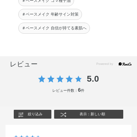
＃ベースメイク ゴマ種子油
ェロール・ホホバ種子油・ラベンダー油・BHT・エチルヘ
キシルグリセリン・グリセリン・シリカ・ジミリスチン酸
＃ベースメイク 年齢サイン対策
Al・ラウロイルリシン・水酸化Al・フェノキシエタノー
＃ベースメイク 自信が持てる素肌へ
ル・酸化チタン・酸化鉄
◆OIL CLEANSING ALL DAY RESET
エチルヘキサン酸セチル・ミネラルオイル・トリエチルヘ
キサノイン・ジカプリン酸ポリグリセリル－6・ジカプリ
レビュー
ン酸PG・ジオレイン酸ポリグリセリル－10・ミリスチン
酸イソプロピル・水添ポリイソブテン・イソノナン酸イソ
5.0
トリデシル・オリーブ果実油・ゴマ種子油・サフラワー
6
油・トコフェロール・ホホバ種子油・BHT・シクロヘキサ
レビュー件数：
件
ン－1，4－ジカルボン酸ビスエトキシジグリコール・フェ
ノキシエタノール・香料
絞り込み
表示：新しい順
◆THE FOUNDATION CONFIDENT FIX 010 Neutral
Light-Med
水・メチルトリメチコン・ジメチコン・エタノール・グリ