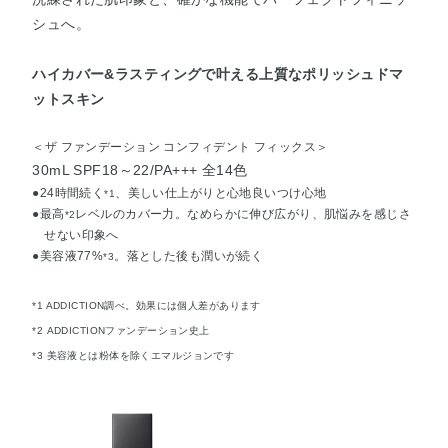
シュへ。
ハイカバー&ラスティングで叶える上質なポリッシュドマ
ットスキン
＜ザ ファンデーション コンフィデント フィックス＞
30mL SPF18～22/PA+++ 全14色
●24時間続く
、美しい仕上がりと心地良いつけ心地
*1
●最高
レベルのカバー力。なめらかに伸び広がり、肌悩みを感じさ
*2
せない印象へ
●美容液77%
。落とした後も潤いが続く
*3
*1 ADDICTION調べ。効果には個人差があります
*2 ADDICTIONファンデーション史上
*3 美容液とは粉体を除くエマルジョンです