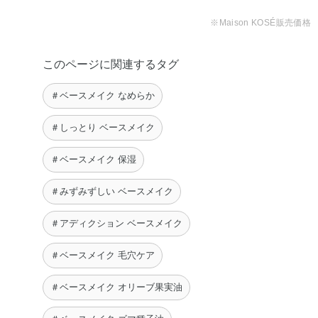
チコン・ジメチコノール・ジメチコン・スクワラン・ステ
※Maison KOSÉ販売価格
アラルコニウムヘクトライト・ステアロイルグルタミン酸
2Na・セチルPEG／PPG－10／1ジメチコン・テトラ（ジ
このページに関連するタグ
－t－ブチルヒドロキシヒドロケイヒ酸）ペンタエリスリチ
ル・ポリヒドロキシステアリン酸・ラウリルPEG－9ポリ
＃ベースメイク なめらか
ジメチルシロキシエチルジメチコン・塩化Na・水酸化Al・
フェノキシエタノール・マイカ・酸化チタン・酸化亜鉛・
＃しっとり ベースメイク
酸化鉄
＃ベースメイク 保湿
◆SILKY BALM STICK
ジメチコン・水・パラフィン・エチルヘキサン酸セチル・
＃みずみずしい ベースメイク
セレシン・ポリシリコーン－11・ポリメチルシルセスキオ
＃アディクション ベースメイク
キサン・（カプリル酸／カプリン酸）ヤシアルキル・ラウ
リルPEG－9ポリジメチルシロキシエチルジメチコン・
＃ベースメイク 毛穴ケア
（トリメチルペンタンジオール／アジピン酸／グリセリ
ン）クロスポリマー・塩化Na・マイクロクリスタリンワッ
＃ベースメイク オリーブ果実油
クス・BG・オリーブ果実油・カニナバラ果実油・ゴマ種子
油・サフラワー油・ジパルミチン酸アスコルビル・トコフ