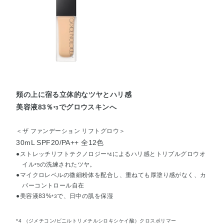
頬の上に宿る立体的なツヤとハリ感
美容液83％
でグロウスキンへ
*3
＜ザ ファンデーション リフトグロウ＞
30mL SPF20/PA++ 全12色
●ストレッチリフトテクノロジー
によるハリ感とトリプルグロウオ
*4
イル
の洗練されたツヤ。
*5
●マイクロレベルの微細粉体を配合し、重ねても厚塗り感がなく、カ
バーコントロール自在
●美容液83%
で、日中の肌を保湿
*3
*4 （ジメチコン/ビニルトリメチルシロキシケイ酸）クロスポリマー