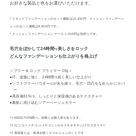
お好きな製品と色をお選びいただけます。
* リキッドファンデーションのセット価格は10,450円、クッションファンデーシ
ョンのセット価格は8,800円です。
* クッションファンデーション ケース 1,430円は別売りです。
毛穴をぼかして24時間
美しさをロック
*1
どんなファンデーションも仕上がりを格上げ
＜ブラー & ロック プライマー 15g＞
●汗、皮脂に強く、24時間
続く美しい仕上がり
*1
●ソフトブラーパウダー
が光を操り、毛穴・凹凸をなめらかにカバ
*2
ー
●美容液81%
。しっとりと保湿感のあるテクスチャー
*3
●素肌に溶け込むシアーベージュカラー
*1 ADDICTION調べ。効果には個人差があります。
*2 (ビニルジメチコン/メチコンシルセスキオキサン)クロスポリマー
*3 美容液とは、粉体を除くエマルジョンのことです