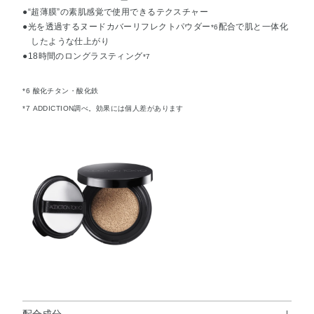
●“超薄膜”の素肌感覚で使用できるテクスチャー
●光を透過するヌードカバーリフレクトパウダー
配合で肌と一体化
*6
したような仕上がり
●18時間のロングラスティング
*7
*6 酸化チタン・酸化鉄
*7 ADDICTION調べ。効果には個人差があります