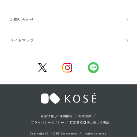
お支払方法
送料・配送
お問い合わせ
キャンセル・返品・交換
ポイント・クーポン
サイトマップ
定期お届け便
商品レビュー
会員登録
／
／
／
企業情報
採用情報
利用規約
／
プライバシーポリシー
特定商取引法に基づく表記
Copyright (C) KOSE Corporation. All rights reserved.