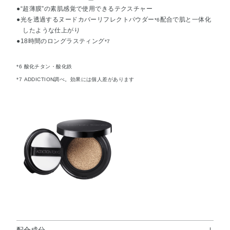
●“超薄膜”の素肌感覚で使用できるテクスチャー
●光を透過するヌードカバーリフレクトパウダー
配合で肌と一体化
*6
したような仕上がり
●18時間のロングラスティング
*7
*6 酸化チタン・酸化鉄
*7 ADDICTION調べ。効果には個人差があります