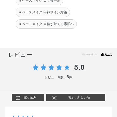
＃ベースメイク ゴマ種子油
ェロール・ホホバ種子油・ラベンダー油・BHT・エチルヘ
キシルグリセリン・グリセリン・シリカ・ジミリスチン酸
＃ベースメイク 年齢サイン対策
Al・ラウロイルリシン・水酸化Al・フェノキシエタノー
＃ベースメイク 自信が持てる素肌へ
ル・酸化チタン・酸化鉄
◆OIL CLEANSING ALL DAY RESET
エチルヘキサン酸セチル・ミネラルオイル・トリエチルヘ
キサノイン・ジカプリン酸ポリグリセリル－6・ジカプリ
レビュー
ン酸PG・ジオレイン酸ポリグリセリル－10・ミリスチン
酸イソプロピル・水添ポリイソブテン・イソノナン酸イソ
5.0
トリデシル・オリーブ果実油・ゴマ種子油・サフラワー
6
油・トコフェロール・ホホバ種子油・BHT・シクロヘキサ
レビュー件数：
件
ン－1，4－ジカルボン酸ビスエトキシジグリコール・フェ
ノキシエタノール・香料
絞り込み
表示：新しい順
◆SKIN REFLECT LASTING UV CUSHION FOUNDATION
002 Ivory
水・シクロメチコン・メトキシケイヒ酸エチルヘキシル・