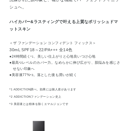
シュへ。
ハイカバー&ラスティングで叶える上質なポリッシュドマ
ットスキン
＜ザ ファンデーション コンフィデント フィックス＞
30mL SPF18～22/PA+++ 全14色
●24時間続く
、美しい仕上がりと心地良いつけ心地
*1
●最高
レベルのカバー力。なめらかに伸び広がり、肌悩みを感じさ
*2
せない印象へ
●美容液77%
。落とした後も潤いが続く
*3
*1 ADDICTION調べ。効果には個人差があります
*2 ADDICTIONファンデーション史上
*3 美容液とは粉体を除くエマルジョンです