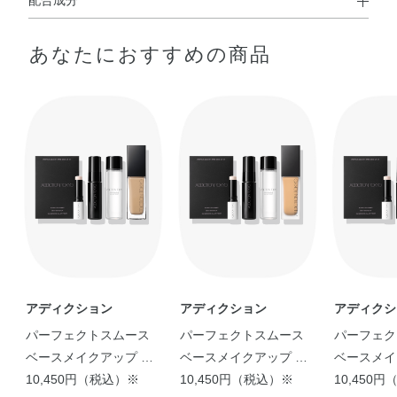
配合成分
◆BLUR & LOCK PRIMER
あなたにおすすめの商品
水・メチルトリメチコン・メトキシケイヒ酸エチルヘキシ
ル・エタノール・（ビニルジメチコン／メチコンシルセス
キオキサン）クロスポリマー・イソノナン酸イソトリデシ
ル・BG・PEG－9ジメチコン・セチルジメチコン・エチル
ヘキサン酸セチル・ポリグリセリル－3ポリジメチルシロ
キシエチルジメチコン・アルガニアスピノサ核油・オリー
ブ果実油・カニナバラ果実エキス・カニナバラ果実油・カ
ミツレ花エキス・グリチルリチン酸2K・ゴマ種子油・サフ
ラワー油・ジパルミチン酸アスコルビル・セージ葉エキ
ス・セイヨウハッカ葉エキス・トコフェロール・プロリ
ン・ホホバ種子油・ラベンダー花エキス・ローズマリー葉
エキス・BHT・PEG－9ポリジメチルシロキシエチルジメ
アディクション
アディクション
アディクシ
チコン・（ジメチコン／ビニルトリメチルシロキシケイ
パーフェクトスムース
パーフェクトスムース
パーフェク
酸）クロスポリマー・アミノプロピルトリエトキシシラ
ベースメイクアップ キ
ベースメイクアップ キ
ベースメイ
ン・イソドデカン・シロキクラゲ多糖体・ジステアルジモ
ット
10,450円（税込）※
ット
10,450円（税込）※
ット
10,450
ニウムヘクトライト・ジフェニルシロキシフェニルトリメ