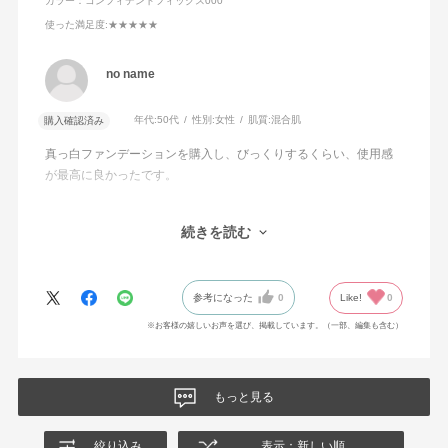
カラー：コンフィデントフィックス000
使った満足度
:★★★★★
no name
年代:
50代
性別:
女性
肌質:
混合肌
購入確認済み
真っ白ファンデーションを購入し、びっくりするくらい、使用感
が最高に良かったです。
ファンデーションの伸びが本当に本当に良くて、ほんの少しだけ
続きを読む
で顔全体に使えるので、薄付なのに肌にだんだんなじんでいく色
と肌をきれいに見せる品質の良さに加え、コストパフォーマンス
もかなり良く、長年、化粧生活をしてきましたが、最近はプチプ
参考になった
0
Like!
0
ラに「はまり」つつありました。が、今回機会がありアディクシ
ョンの製品にたどり着き、「こんなにも性能が良いのか！」と感
※お客様の嬉しいお声を選び、掲載しています。（一部、編集も含む）
嘆してしまいました。
量を多く出しすぎないように注意しながら、毎日、使いたい思い
もっと見る
ます。
絞り込み
表示：新しい順