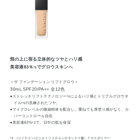
頬の上に宿る立体的なツヤとハリ感
美容液83％
でグロウスキンへ
*3
＜ザ ファンデーション リフトグロウ＞
30mL SPF20/PA++ 全12色
●ストレッチリフトテクノロジー
によるハリ感とトリプルグロウオ
*4
イル
の洗練されたツヤ。
*5
●マイクロレベルの微細粉体を配合し、重ねても厚塗り感がなく、カ
バーコントロール自在
●美容液83%
で、日中の肌を保湿
*3
*4 （ジメチコン/ビニルトリメチルシロキシケイ酸）クロスポリマー