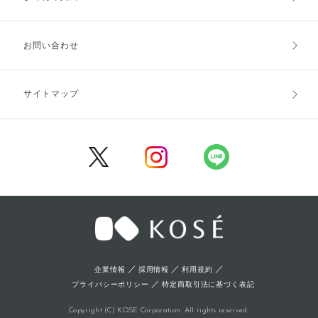
お支払方法
送料・配送
お問い合わせ
キャンセル・返品・交換
ポイント・クーポン
サイトマップ
定期お届け便
商品レビュー
会員登録
／
／
／
企業情報
採用情報
利用規約
／
プライバシーポリシー
特定商取引法に基づく表記
Copyright (C) KOSE Corporation. All rights reserved.