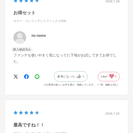
2026.7.29
メチルトリメチコン・エタノール・イソノナン酸イソトリ
お得セット
デシル・PEG－9ポリジメチルシロキシエチルジメチコ
ン・ジエチルアミノヒドロキシベンゾイル安息香酸ヘキシ
カラー：コンフィデントフィックス006
ル・メチレンビスベンゾトリアゾリルテトラメチルブチル
no name
フェノール・グリセリン・トリエチルヘキサノイン・パル
ミチン酸オクチル・リンゴ酸ジイソステアリル・オリーブ
購入確認済み
果実油・カニナバラ果実油・ゴマ種子油・サフラワー油・
ファンデも使いやすく気になってた下地がお試しできてお得でし
ジパルミチン酸アスコルビル・トコフェロール・ホホバ種
た。
子油・メドウフォーム油・BG・BHT・（アクリレーツ／ア
クリル酸エチルヘキシル／メタクリル酸ジメチコン）コポ
参考になった
0
Like!
0
リマー・ジステアルジモニウムヘクトライト・ジメチコ
※お客様の嬉しいお声を選び、掲載しています。（一部、編集も含む）
ン・ステアラルコニウムヘクトライト・ステアロイルグル
タミン酸2Na・トリエトキシカプリリルシラン・ラウリル
PEG－9ポリジメチルシロキシエチルジメチコン・ラウリ
ン酸ポリグリセリル－10・含水シリカ・水酸化Al・フェノ
2026.7.20
キシエタノール・メチルパラベン・マイカ・酸化チタン・
最高ですね！！
酸化亜鉛・酸化鉄