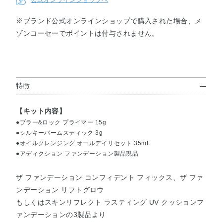
※ブランド公式オンラインショップで購入された場合、メ
ゾンコーセーでポイントは付与されません。
コンフィ
コンフィ
リフトグ
リフトグ
リフトグ
リフトグ
デントフ
デントフ
ロウ001
ロウ002
ロウ003
ロウ004
ィックス
ィックス
012
013
特徴
リフトグ
リフトグ
リフトグ
リフトグ
リフトグ
リフトグ
ロウ005
ロウ006
ロウ007
ロウ008
ロウ009
ロウ010
【キット内容】
●ブラー&ロック プライマー 15g
●シルキーバームスティック 3g
リフトグ
リフトグ
クッショ
クッショ
クッショ
クッショ
●オイルクレンジング オールデイリセット 35mL
ロウ011
ロウ000
ンファン
ンファン
ンファン
ンファン
●アディクション ファンデーション製品現品
デーショ
デーショ
デーショ
デーショ
ン001
ン002
ン003
ン004
ザ ファンデーション コンフィデント フィックス、ザ ファ
ンデーション リフトグロウ
クッショ
クッショ
もしくはスキンリフレクト ラスティング UV クッションフ
ンファン
ンファン
ァンデーションの3製品より
デーショ
デーショ
ン005
ン006