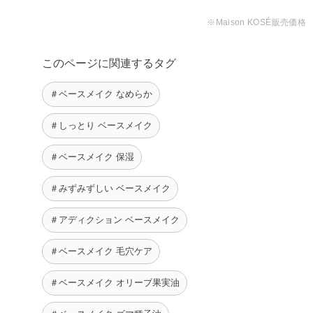
チコン・ジメチコノール・ジメチコン・スクワラン・ステ
※Maison KOSÉ販売価格
アラルコニウムヘクトライト・ステアロイルグルタミン酸
2Na・セチルPEG／PPG－10／1ジメチコン・テトラ（ジ
このページに関連するタグ
－t－ブチルヒドロキシヒドロケイヒ酸）ペンタエリスリチ
ル・ポリヒドロキシステアリン酸・ラウリルPEG－9ポリ
＃ベースメイク なめらか
ジメチルシロキシエチルジメチコン・塩化Na・水酸化Al・
フェノキシエタノール・マイカ・酸化チタン・酸化亜鉛・
＃しっとり ベースメイク
酸化鉄
＃ベースメイク 保湿
◆SILKY BALM STICK
ジメチコン・水・パラフィン・エチルヘキサン酸セチル・
＃みずみずしい ベースメイク
セレシン・ポリシリコーン－11・ポリメチルシルセスキオ
＃アディクション ベースメイク
キサン・（カプリル酸／カプリン酸）ヤシアルキル・ラウ
リルPEG－9ポリジメチルシロキシエチルジメチコン・
＃ベースメイク 毛穴ケア
（トリメチルペンタンジオール／アジピン酸／グリセリ
ン）クロスポリマー・塩化Na・マイクロクリスタリンワッ
＃ベースメイク オリーブ果実油
クス・BG・オリーブ果実油・カニナバラ果実油・ゴマ種子
油・サフラワー油・ジパルミチン酸アスコルビル・トコフ