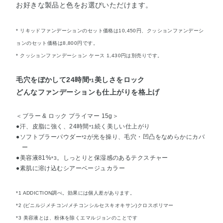
お好きな製品と色をお選びいただけます。
* リキッドファンデーションのセット価格は10,450円、クッションファンデーシ
ョンのセット価格は8,800円です。
* クッションファンデーション ケース 1,430円は別売りです。
毛穴をぼかして24時間
美しさをロック
*1
どんなファンデーションも仕上がりを格上げ
＜ブラー & ロック プライマー 15g＞
●汗、皮脂に強く、24時間
続く美しい仕上がり
*1
●ソフトブラーパウダー
が光を操り、毛穴・凹凸をなめらかにカバ
*2
ー
●美容液81%
。しっとりと保湿感のあるテクスチャー
*3
●素肌に溶け込むシアーベージュカラー
*1 ADDICTION調べ。効果には個人差があります。
*2 (ビニルジメチコン/メチコンシルセスキオキサン)クロスポリマー
*3 美容液とは、粉体を除くエマルジョンのことです