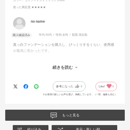
カラー：コンフィデントフィックス000
使った満足度
:★★★★★
no name
年代:
50代
性別:
女性
肌質:
混合肌
購入確認済み
真っ白ファンデーションを購入し、びっくりするくらい、使用感
が最高に良かったです。
ファンデーションの伸びが本当に本当に良くて、ほんの少しだけ
続きを読む
で顔全体に使えるので、薄付なのに肌にだんだんなじんでいく色
と肌をきれいに見せる品質の良さに加え、コストパフォーマンス
もかなり良く、長年、化粧生活をしてきましたが、最近はプチプ
参考になった
0
Like!
0
ラに「はまり」つつありました。が、今回機会がありアディクシ
ョンの製品にたどり着き、「こんなにも性能が良いのか！」と感
※お客様の嬉しいお声を選び、掲載しています。（一部、編集も含む）
嘆してしまいました。
量を多く出しすぎないように注意しながら、毎日、使いたい思い
もっと見る
ます。
絞り込み
表示：新しい順