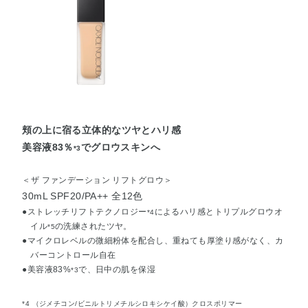
頬の上に宿る立体的なツヤとハリ感
美容液83％
でグロウスキンへ
*3
＜ザ ファンデーション リフトグロウ＞
30mL SPF20/PA++ 全12色
●ストレッチリフトテクノロジー
によるハリ感とトリプルグロウオ
*4
イル
の洗練されたツヤ。
*5
●マイクロレベルの微細粉体を配合し、重ねても厚塗り感がなく、カ
バーコントロール自在
●美容液83%
で、日中の肌を保湿
*3
*4 （ジメチコン/ビニルトリメチルシロキシケイ酸）クロスポリマー