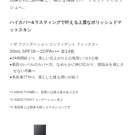
シュへ。
ハイカバー&ラスティングで叶える上質なポリッシュドマ
ットスキン
＜ザ ファンデーション コンフィデント フィックス＞
30mL SPF18～22/PA+++ 全14色
●24時間続く
、美しい仕上がりと心地良いつけ心地
*1
●最高
レベルのカバー力。なめらかに伸び広がり、肌悩みを感じさ
*2
せない印象へ
●美容液77%
。落とした後も潤いが続く
*3
*1 ADDICTION調べ。効果には個人差があります
*2 ADDICTIONファンデーション史上
*3 美容液とは粉体を除くエマルジョンです