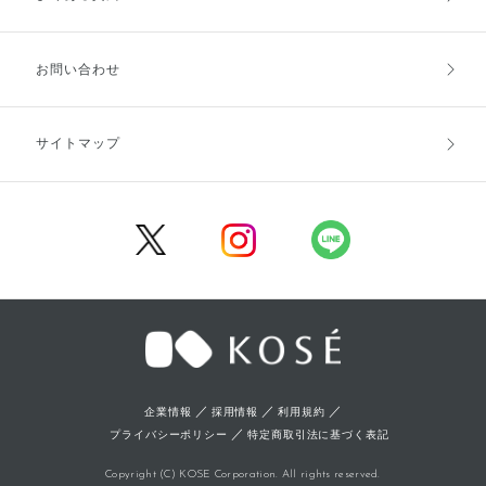
お支払方法
送料・配送
お問い合わせ
キャンセル・返品・交換
ポイント・クーポン
サイトマップ
定期お届け便
商品レビュー
会員登録
／
／
／
企業情報
採用情報
利用規約
／
プライバシーポリシー
特定商取引法に基づく表記
Copyright (C) KOSE Corporation. All rights reserved.