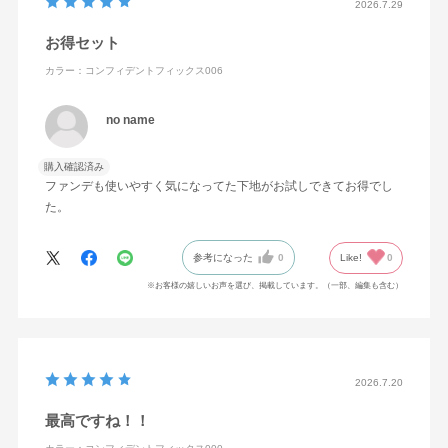
2026.7.29
メチルトリメチコン・エタノール・イソノナン酸イソトリ
お得セット
デシル・PEG－9ポリジメチルシロキシエチルジメチコ
ン・ジエチルアミノヒドロキシベンゾイル安息香酸ヘキシ
カラー：コンフィデントフィックス006
ル・メチレンビスベンゾトリアゾリルテトラメチルブチル
no name
フェノール・グリセリン・トリエチルヘキサノイン・パル
ミチン酸オクチル・リンゴ酸ジイソステアリル・オリーブ
購入確認済み
果実油・カニナバラ果実油・ゴマ種子油・サフラワー油・
ファンデも使いやすく気になってた下地がお試しできてお得でし
ジパルミチン酸アスコルビル・トコフェロール・ホホバ種
た。
子油・メドウフォーム油・BG・BHT・（アクリレーツ／ア
クリル酸エチルヘキシル／メタクリル酸ジメチコン）コポ
参考になった
0
Like!
0
リマー・ジステアルジモニウムヘクトライト・ジメチコ
※お客様の嬉しいお声を選び、掲載しています。（一部、編集も含む）
ン・ステアラルコニウムヘクトライト・ステアロイルグル
タミン酸2Na・トリエトキシカプリリルシラン・ラウリル
PEG－9ポリジメチルシロキシエチルジメチコン・ラウリ
ン酸ポリグリセリル－10・含水シリカ・水酸化Al・フェノ
2026.7.20
キシエタノール・メチルパラベン・マイカ・酸化チタン・
最高ですね！！
酸化亜鉛・酸化鉄