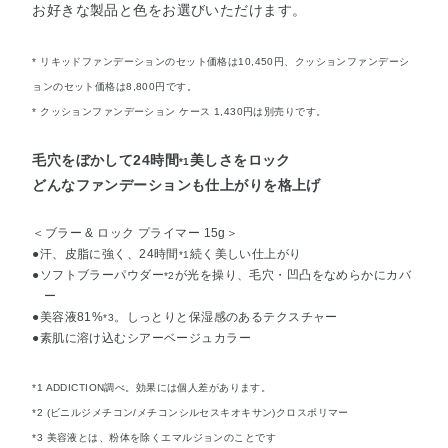
お好きな製品と色をお選びいただけます。
* リキッドファンデーションのセット価格は10,450円、クッションファンデーシ
ョンのセット価格は8,800円です。
* クッションファンデーション ケース 1,430円は別売りです。
毛穴をぼかして24時間
美しさをロック
*1
どんなファンデーションも仕上がりを格上げ
＜ブラー & ロック プライマー 15g＞
●汗、皮脂に強く、24時間
続く美しい仕上がり
*1
●ソフトブラーパウダー
が光を操り、毛穴・凹凸をなめらかにカバ
*2
ー
●美容液81%
。しっとりと保湿感のあるテクスチャー
*3
●素肌に溶け込むシアーベージュカラー
*1 ADDICTION調べ。効果には個人差があります。
*2 (ビニルジメチコン/メチコンシルセスキオキサン)クロスポリマー
*3 美容液とは、粉体を除くエマルジョンのことです