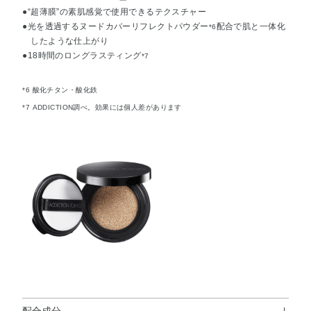
●“超薄膜”の素肌感覚で使用できるテクスチャー
●光を透過するヌードカバーリフレクトパウダー
配合で肌と一体化
*6
したような仕上がり
●18時間のロングラスティング
*7
*6 酸化チタン・酸化鉄
*7 ADDICTION調べ。効果には個人差があります