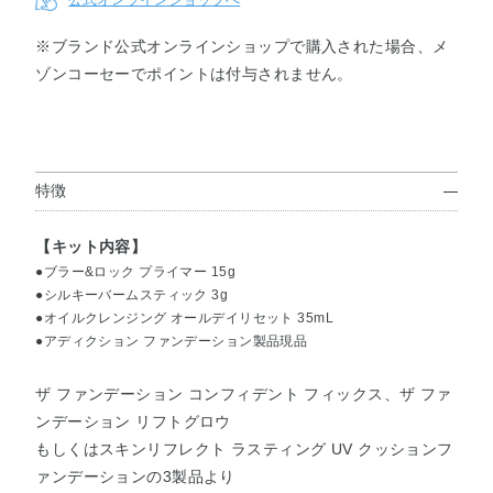
※ブランド公式オンラインショップで購入された場合、メ
ゾンコーセーでポイントは付与されません。
コンフィ
コンフィ
リフトグ
リフトグ
リフトグ
リフトグ
デントフ
デントフ
ロウ001
ロウ002
ロウ003
ロウ004
ィックス
ィックス
012
013
特徴
リフトグ
リフトグ
リフトグ
リフトグ
リフトグ
リフトグ
ロウ005
ロウ006
ロウ007
ロウ008
ロウ009
ロウ010
【キット内容】
●ブラー&ロック プライマー 15g
●シルキーバームスティック 3g
リフトグ
リフトグ
クッショ
クッショ
クッショ
クッショ
●オイルクレンジング オールデイリセット 35mL
ロウ011
ロウ000
ンファン
ンファン
ンファン
ンファン
●アディクション ファンデーション製品現品
デーショ
デーショ
デーショ
デーショ
ン001
ン002
ン003
ン004
ザ ファンデーション コンフィデント フィックス、ザ ファ
ンデーション リフトグロウ
クッショ
クッショ
もしくはスキンリフレクト ラスティング UV クッションフ
ンファン
ンファン
ァンデーションの3製品より
デーショ
デーショ
ン005
ン006