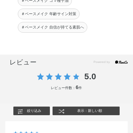
＃ベースメイク ゴマ種子油
ェロール・ホホバ種子油・ラベンダー油・BHT・エチルヘ
キシルグリセリン・グリセリン・シリカ・ジミリスチン酸
＃ベースメイク 年齢サイン対策
Al・ラウロイルリシン・水酸化Al・フェノキシエタノー
＃ベースメイク 自信が持てる素肌へ
ル・酸化チタン・酸化鉄
◆OIL CLEANSING ALL DAY RESET
エチルヘキサン酸セチル・ミネラルオイル・トリエチルヘ
キサノイン・ジカプリン酸ポリグリセリル－6・ジカプリ
レビュー
ン酸PG・ジオレイン酸ポリグリセリル－10・ミリスチン
酸イソプロピル・水添ポリイソブテン・イソノナン酸イソ
5.0
トリデシル・オリーブ果実油・ゴマ種子油・サフラワー
6
油・トコフェロール・ホホバ種子油・BHT・シクロヘキサ
レビュー件数：
件
ン－1，4－ジカルボン酸ビスエトキシジグリコール・フェ
ノキシエタノール・香料
絞り込み
表示：新しい順
◆SKIN REFLECT LASTING UV CUSHION FOUNDATION
001 Porcelain Pure
水・シクロメチコン・メトキシケイヒ酸エチルヘキシル・