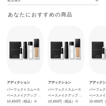
配合成分
◆BLUR & LOCK PRIMER
あなたにおすすめの商品
水・メチルトリメチコン・メトキシケイヒ酸エチルヘキシ
ル・エタノール・（ビニルジメチコン／メチコンシルセス
キオキサン）クロスポリマー・イソノナン酸イソトリデシ
ル・BG・PEG－9ジメチコン・セチルジメチコン・エチル
ヘキサン酸セチル・ポリグリセリル－3ポリジメチルシロ
キシエチルジメチコン・アルガニアスピノサ核油・オリー
ブ果実油・カニナバラ果実エキス・カニナバラ果実油・カ
ミツレ花エキス・グリチルリチン酸2K・ゴマ種子油・サフ
ラワー油・ジパルミチン酸アスコルビル・セージ葉エキ
ス・セイヨウハッカ葉エキス・トコフェロール・プロリ
ン・ホホバ種子油・ラベンダー花エキス・ローズマリー葉
エキス・BHT・PEG－9ポリジメチルシロキシエチルジメ
アディクション
アディクション
アディクシ
チコン・（ジメチコン／ビニルトリメチルシロキシケイ
パーフェクトスムース
パーフェクトスムース
パーフェク
酸）クロスポリマー・アミノプロピルトリエトキシシラ
ベースメイクアップ キ
ベースメイクアップ キ
ベースメイ
ン・イソドデカン・シロキクラゲ多糖体・ジステアルジモ
ット
10,450円（税込）※
ット
10,450円（税込）※
ット
10,450
ニウムヘクトライト・ジフェニルシロキシフェニルトリメ