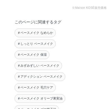
チコン・ジメチコノール・ジメチコン・スクワラン・ステ
※Maison KOSÉ販売価格
アラルコニウムヘクトライト・ステアロイルグルタミン酸
2Na・セチルPEG／PPG－10／1ジメチコン・テトラ（ジ
このページに関連するタグ
－t－ブチルヒドロキシヒドロケイヒ酸）ペンタエリスリチ
ル・ポリヒドロキシステアリン酸・ラウリルPEG－9ポリ
＃ベースメイク なめらか
ジメチルシロキシエチルジメチコン・塩化Na・水酸化Al・
フェノキシエタノール・マイカ・酸化チタン・酸化亜鉛・
＃しっとり ベースメイク
酸化鉄
＃ベースメイク 保湿
◆SILKY BALM STICK
ジメチコン・水・パラフィン・エチルヘキサン酸セチル・
＃みずみずしい ベースメイク
セレシン・ポリシリコーン－11・ポリメチルシルセスキオ
＃アディクション ベースメイク
キサン・（カプリル酸／カプリン酸）ヤシアルキル・ラウ
リルPEG－9ポリジメチルシロキシエチルジメチコン・
＃ベースメイク 毛穴ケア
（トリメチルペンタンジオール／アジピン酸／グリセリ
ン）クロスポリマー・塩化Na・マイクロクリスタリンワッ
＃ベースメイク オリーブ果実油
クス・BG・オリーブ果実油・カニナバラ果実油・ゴマ種子
油・サフラワー油・ジパルミチン酸アスコルビル・トコフ