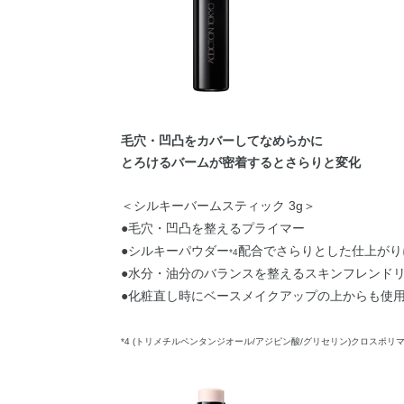
毛穴・凹凸をカバーしてなめらかに
とろけるバームが密着するとさらりと変化
＜シルキーバームスティック 3g＞
●毛穴・凹凸を整えるプライマー
●シルキーパウダー
配合でさらりとした仕上がり
*4
●水分・油分のバランスを整えるスキンフレンド
●化粧直し時にベースメイクアップの上からも使
*4 (トリメチルペンタンジオール/アジピン酸/グリセリン)クロスポリ