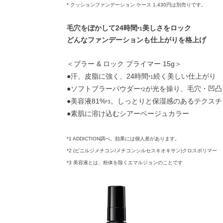
* クッションファンデーション ケース 1,430円は別売りです。
毛穴をぼかして24時間
美しさをロック
*1
どんなファンデーションも仕上がりを格上げ
＜ブラー & ロック プライマー 15g＞
●汗、皮脂に強く、24時間
続く美しい仕上がり
*1
●ソフトブラーパウダー
が光を操り、毛穴・凹凸
*2
●美容液81%
。しっとりと保湿感のあるテクスチ
*3
●素肌に溶け込むシアーベージュカラー
*1 ADDICTION調べ。効果には個人差があります。
*2 (ビニルジメチコン/メチコンシルセスキオキサン)クロスポリマー
*3 美容液とは、粉体を除くエマルジョンのことです