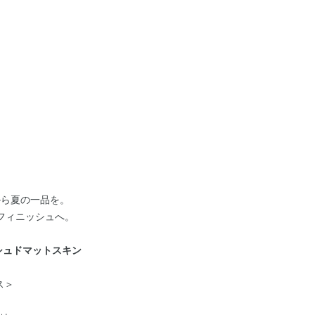
から夏の一品を。
フィニッシュへ。
シュドマットスキン
ス＞