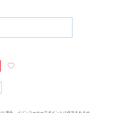
ショ
クッショ
クッショ
ァン
ンファン
ンファン
ショ
デーショ
デーショ
ン005
ン006
れた場合、メゾンコーセーでポイントは付与されませ