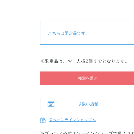
リフトグ
リフトグ
クッショ
クッショ
クッショ
クッ
ロウ011
ロウ000
ンファン
ンファン
ンファン
ンフ
デーショ
デーショ
デーショ
デー
ン001
ン002
ン003
ン004
こちらは限定品です。
※限定品は、お一人様2個までとなります。
種類を選ぶ
取扱い店舗
公式オンラインショップへ
※ブランド公式オンラインショップで購入さ