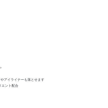
＞
ラやアイライナーも落とせます
リエント配合