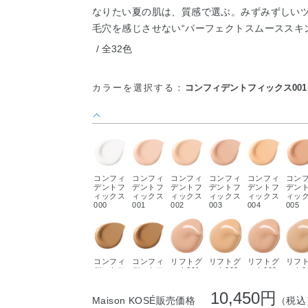
なりたい夏の肌は、質感で選ぶ。みずみずしい
毛穴を感じさせない“パーフェクトスムーススキ
全32色
カラーを選択する：
コンフィデントフィックス001
コンフィ
コンフィ
コンフィ
コンフィ
コンフィ
コン
デントフ
デントフ
デントフ
デントフ
デントフ
デン
ィックス
ィックス
ィックス
ィックス
ィックス
ィッ
000
001
002
003
004
005
コンフィ
コンフィ
リフトグ
リフトグ
リフトグ
リフ
デントフ
デントフ
ロウ001
ロウ002
ロウ003
ロウ0
ィックス
ィックス
012
013
10,450円
Maison KOSÉ販売価格
（税込