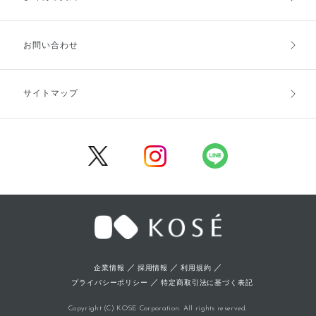
お支払方法
送料・配送
お問い合わせ
キャンセル・返品・交換
ポイント・クーポン
サイトマップ
定期お届け便
商品レビュー
会員登録
／
／
／
企業情報
採用情報
利用規約
／
プライバシーポリシー
特定商取引法に基づく表記
Copyright (C) KOSE Corporation. All rights reserved.