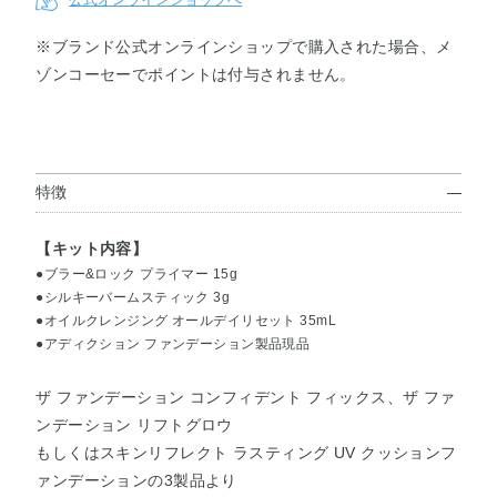
※ブランド公式オンラインショップで購入された場合、メ
ゾンコーセーでポイントは付与されません。
コンフィ
コンフィ
リフトグ
リフトグ
リフトグ
リフトグ
デントフ
デントフ
ロウ001
ロウ002
ロウ003
ロウ004
ィックス
ィックス
012
013
特徴
リフトグ
リフトグ
リフトグ
リフトグ
リフトグ
リフトグ
ロウ005
ロウ006
ロウ007
ロウ008
ロウ009
ロウ010
【キット内容】
●ブラー&ロック プライマー 15g
●シルキーバームスティック 3g
リフトグ
リフトグ
クッショ
クッショ
クッショ
クッショ
●オイルクレンジング オールデイリセット 35mL
ロウ011
ロウ000
ンファン
ンファン
ンファン
ンファン
●アディクション ファンデーション製品現品
デーショ
デーショ
デーショ
デーショ
ン001
ン002
ン003
ン004
ザ ファンデーション コンフィデント フィックス、ザ ファ
ンデーション リフトグロウ
クッショ
クッショ
もしくはスキンリフレクト ラスティング UV クッションフ
ンファン
ンファン
ァンデーションの3製品より
デーショ
デーショ
ン005
ン006