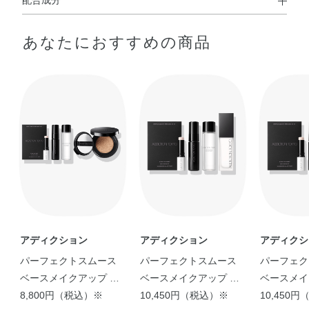
配合成分
◆BLUR & LOCK PRIMER
あなたにおすすめの商品
水・メチルトリメチコン・メトキシケイヒ酸エチルヘキシ
ル・エタノール・（ビニルジメチコン／メチコンシルセス
キオキサン）クロスポリマー・イソノナン酸イソトリデシ
ル・BG・PEG－9ジメチコン・セチルジメチコン・エチル
ヘキサン酸セチル・ポリグリセリル－3ポリジメチルシロ
キシエチルジメチコン・アルガニアスピノサ核油・オリー
ブ果実油・カニナバラ果実エキス・カニナバラ果実油・カ
ミツレ花エキス・グリチルリチン酸2K・ゴマ種子油・サフ
ラワー油・ジパルミチン酸アスコルビル・セージ葉エキ
ス・セイヨウハッカ葉エキス・トコフェロール・プロリ
ン・ホホバ種子油・ラベンダー花エキス・ローズマリー葉
エキス・BHT・PEG－9ポリジメチルシロキシエチルジメ
アディクション
アディクション
アディクシ
チコン・（ジメチコン／ビニルトリメチルシロキシケイ
パーフェクトスムース
パーフェクトスムース
パーフェク
酸）クロスポリマー・アミノプロピルトリエトキシシラ
ベースメイクアップ キ
ベースメイクアップ キ
ベースメイ
ン・イソドデカン・シロキクラゲ多糖体・ジステアルジモ
ット
8,800円（税込）※
ット
10,450円（税込）※
ット
10,450
ニウムヘクトライト・ジフェニルシロキシフェニルトリメ