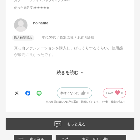
タン／酸化チタン）焼結物・イソステアリン酸ソルビタ
カラー：コンフィデントフィックス000
ン・ジステアルジモニウムヘクトライト・ジメチコン・ス
使った満足度
:★★★★★
クワラン・ステアラルコニウムヘクトライト・トリエトキ
シカプリリルシラン・メチレンビスベンゾトリアゾリルテ
no name
トラメチルブチルフェノール・ラウリン酸ポリグリセリル
年代:
50代
性別:
女性
肌質:
混合肌
購入確認済み
－10・レシチン・塩化Na・含水シリカ・酸化スズ・水酸化
Al・フェノキシエタノール・酸化チタン・酸化亜鉛・酸化
真っ白ファンデーションを購入し、びっくりするくらい、使用感
鉄
が最高に良かったです。
ファンデーションの伸びが本当に本当に良くて、ほんの少しだけ
続きを読む
で顔全体に使えるので、薄付なのに肌にだんだんなじんでいく色
と肌をきれいに見せる品質の良さに加え、コストパフォーマンス
もかなり良く、長年、化粧生活をしてきましたが、最近はプチプ
参考になった
0
Like!
0
ラに「はまり」つつありました。が、今回機会がありアディクシ
ョンの製品にたどり着き、「こんなにも性能が良いのか！」と感
※お客様の嬉しいお声を選び、掲載しています。（一部、編集も含む）
嘆してしまいました。
量を多く出しすぎないように注意しながら、毎日、使いたい思い
もっと見る
ます。
絞り込み
表示：新しい順