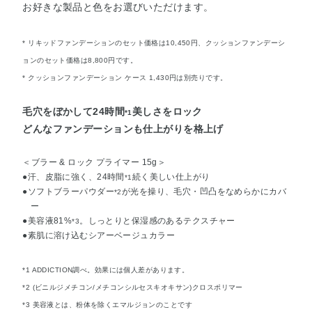
お好きな製品と色をお選びいただけます。
* リキッドファンデーションのセット価格は10,450円、クッションファンデーシ
ョンのセット価格は8,800円です。
* クッションファンデーション ケース 1,430円は別売りです。
毛穴をぼかして24時間
美しさをロック
*1
どんなファンデーションも仕上がりを格上げ
＜ブラー & ロック プライマー 15g＞
●汗、皮脂に強く、24時間
続く美しい仕上がり
*1
●ソフトブラーパウダー
が光を操り、毛穴・凹凸をなめらかにカバ
*2
ー
●美容液81%
。しっとりと保湿感のあるテクスチャー
*3
●素肌に溶け込むシアーベージュカラー
*1 ADDICTION調べ。効果には個人差があります。
*2 (ビニルジメチコン/メチコンシルセスキオキサン)クロスポリマー
*3 美容液とは、粉体を除くエマルジョンのことです