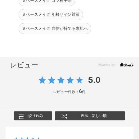
＃ベースメイク ゴマ種子油
ェロール・ホホバ種子油・ラベンダー油・BHT・エチルヘ
キシルグリセリン・グリセリン・シリカ・ジミリスチン酸
＃ベースメイク 年齢サイン対策
Al・ラウロイルリシン・水酸化Al・フェノキシエタノー
＃ベースメイク 自信が持てる素肌へ
ル・酸化チタン・酸化鉄
◆OIL CLEANSING ALL DAY RESET
エチルヘキサン酸セチル・ミネラルオイル・トリエチルヘ
キサノイン・ジカプリン酸ポリグリセリル－6・ジカプリ
レビュー
ン酸PG・ジオレイン酸ポリグリセリル－10・ミリスチン
酸イソプロピル・水添ポリイソブテン・イソノナン酸イソ
5.0
トリデシル・オリーブ果実油・ゴマ種子油・サフラワー
6
油・トコフェロール・ホホバ種子油・BHT・シクロヘキサ
レビュー件数：
件
ン－1，4－ジカルボン酸ビスエトキシジグリコール・フェ
ノキシエタノール・香料
絞り込み
表示：新しい順
◆THE FOUNDATION LIFT GLOW 007 Light Beige
水・シクロペンタシロキサン・メトキシケイヒ酸エチルヘ
キシル・エタノール・リンゴ酸ジイソステアリル・イソノ