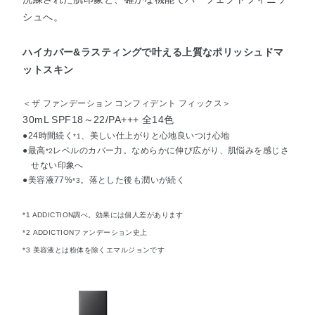
シュへ。
ハイカバー&ラスティングで叶える上質なポリッシュドマ
ットスキン
＜ザ ファンデーション コンフィデント フィックス＞
30mL SPF18～22/PA+++ 全14色
●24時間続く
、美しい仕上がりと心地良いつけ心地
*1
●最高
レベルのカバー力。なめらかに伸び広がり、肌悩みを感じさ
*2
せない印象へ
●美容液77%
。落とした後も潤いが続く
*3
*1 ADDICTION調べ。効果には個人差があります
*2 ADDICTIONファンデーション史上
*3 美容液とは粉体を除くエマルジョンです