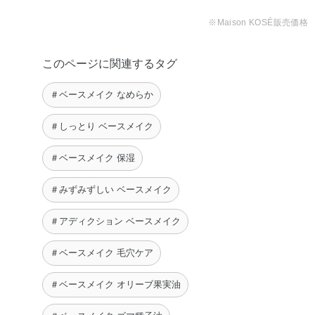
チコン・ジメチコノール・ジメチコン・スクワラン・ステ
※Maison KOSÉ販売価格
アラルコニウムヘクトライト・ステアロイルグルタミン酸
2Na・セチルPEG／PPG－10／1ジメチコン・テトラ（ジ
このページに関連するタグ
－t－ブチルヒドロキシヒドロケイヒ酸）ペンタエリスリチ
ル・ポリヒドロキシステアリン酸・ラウリルPEG－9ポリ
＃ベースメイク なめらか
ジメチルシロキシエチルジメチコン・塩化Na・水酸化Al・
フェノキシエタノール・マイカ・酸化チタン・酸化亜鉛・
＃しっとり ベースメイク
酸化鉄
＃ベースメイク 保湿
◆SILKY BALM STICK
ジメチコン・水・パラフィン・エチルヘキサン酸セチル・
＃みずみずしい ベースメイク
セレシン・ポリシリコーン－11・ポリメチルシルセスキオ
＃アディクション ベースメイク
キサン・（カプリル酸／カプリン酸）ヤシアルキル・ラウ
リルPEG－9ポリジメチルシロキシエチルジメチコン・
＃ベースメイク 毛穴ケア
（トリメチルペンタンジオール／アジピン酸／グリセリ
ン）クロスポリマー・塩化Na・マイクロクリスタリンワッ
＃ベースメイク オリーブ果実油
クス・BG・オリーブ果実油・カニナバラ果実油・ゴマ種子
油・サフラワー油・ジパルミチン酸アスコルビル・トコフ