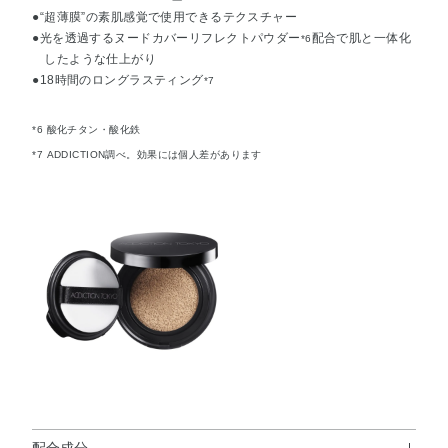
●“超薄膜”の素肌感覚で使用できるテクスチャー
●光を透過するヌードカバーリフレクトパウダー
配合で肌と一体化
*6
したような仕上がり
●18時間のロングラスティング
*7
*6 酸化チタン・酸化鉄
*7 ADDICTION調べ。効果には個人差があります