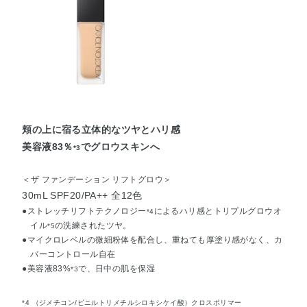
頬の上に宿る立体的なツヤとハリ感
美容液83％
でグロウスキンへ
*3
＜ザ ファンデーション リフトグロウ＞
30mL SPF20/PA++ 全12色
●ストレッチリフトテクノロジー
によるハリ感とトリプルグロウオ
*4
イル
の洗練されたツヤ。
*5
●マイクロレベルの微細粉体を配合し、重ねても厚塗り感がなく、カ
バーコントロール自在
●美容液83%
で、日中の肌を保湿
*3
*4 （ジメチコン/ビニルトリメチルシロキシケイ酸）クロスポリマー