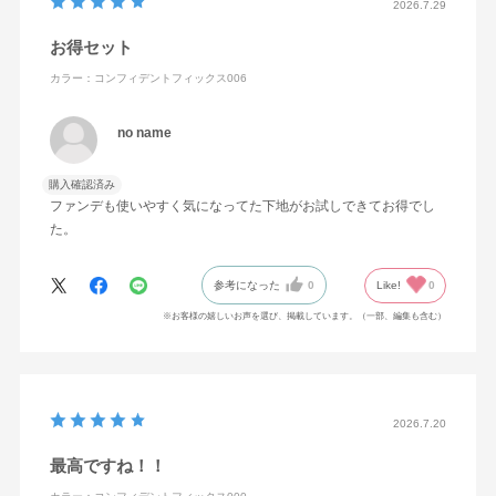
2026.7.29
ナン酸イソトリデシル・ジフェニルシロキシフェニルトリ
お得セット
メチコン・タルク・メドウフォーム油・トリイソステアリ
ン酸ポリグリセリル－2・（ジメチコン／ビニルトリメチ
カラー：コンフィデントフィックス006
ルシロキシケイ酸）クロスポリマー・水添ポリイソブテ
no name
ン・合成フルオロフロゴパイト・ラウリルPEG－9ポリジ
メチルシロキシエチルジメチコン・ポリヒドロキシステア
購入確認済み
リン酸・BG・ジポリヒドロキシステアリン酸PEG－30・
ファンデも使いやすく気になってた下地がお試しできてお得でし
（ビニルジメチコン／メチコンシルセスキオキサン）クロ
た。
スポリマー・トリプロピレングリコール・アルガニアスピ
ノサ核油・オリーブ果実油・カニナバラ果実エキス・カニ
参考になった
0
Like!
0
ナバラ果実油・カミツレ花エキス・ゴマ種子油・サフラワ
※お客様の嬉しいお声を選び、掲載しています。（一部、編集も含む）
ー油・シロキクラゲエキス・ジパルミチン酸アスコルビ
ル・セージ葉エキス・セリン・トコフェロール・ヒアルロ
ン酸Na・プロリン・ホホバ種子油・ラベンダー花エキス・
ローズマリー葉エキス・BHT・PEG－9ポリジメチルシロ
2026.7.20
キシエチルジメチコン・（アクリレーツ／アクリル酸エチ
最高ですね！！
ルヘキシル／メタクリル酸ジメチコン）コポリマー・（チ