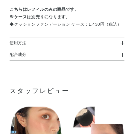
こちらはレフィルのみの商品です。
※ケースは別売りになります。
◆
クッションファンデーション ケース：1,430円（税込）
使用方法
配合成分
使用方法
水・シクロメチコン・メトキシケイヒ酸エチルヘキシル・
●パフに適量をとり、肌に均一に馴染ませます。
メチルトリメチコン・エタノール・イソノナン酸イソトリ
●カバーしたい部分には、さらに重ねて塗布してください。
※他の紫外線防止効果のある化粧品と併用するとより効果的です。
デシル・PEG－9ポリジメチルシロキシエチルジメチコ
スタッフレビュー
ン・ジエチルアミノヒドロキシベンゾイル安息香酸ヘキシ
ル・メチレンビスベンゾトリアゾリルテトラメチルブチル
フェノール・グリセリン・トリエチルヘキサノイン・パル
ミチン酸オクチル・リンゴ酸ジイソステアリル・オリーブ
果実油・カニナバラ果実油・ゴマ種子油・サフラワー油・
ジパルミチン酸アスコルビル・トコフェロール・ホホバ種