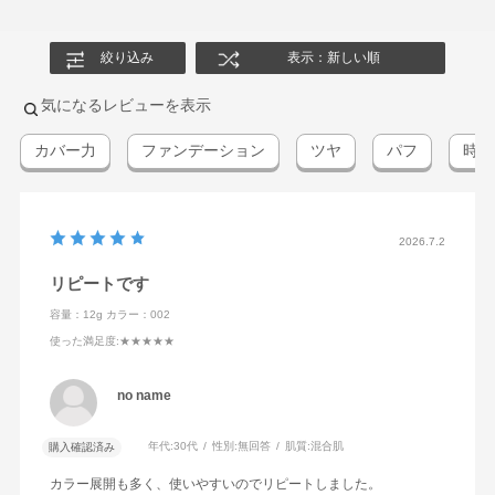
絞り込み
表示：新しい順
気になるレビューを表示
カバー力
ファンデーション
ツヤ
パフ
時間
2026.7.2
リピートです
容量：12g
カラー：002
使った満足度
:★★★★★
no name
年代:
30代
性別:
無回答
肌質:
混合肌
購入確認済み
カラー展開も多く、使いやすいのでリピートしました。