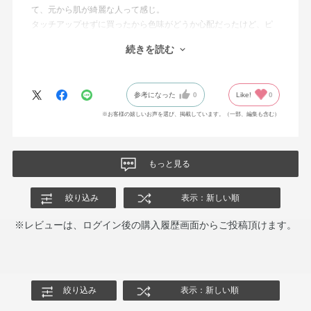
て、元から肌が綺麗な人って感じ。
タッチアップせずに買ったから色味がどうか心配だったけど、ピ
ッタリで良かったです。
続きを読む
脂性肌だから若干テカテカしちゃうけど、Tゾーンだけパウダーは
たけば艶肌な感じ。
UV効果も高くてありがたい?
参考になった
0
Like!
0
なくなったらリピします！！
※お客様の嬉しいお声を選び、掲載しています。（一部、編集も含む）
もっと見る
絞り込み
表示：新しい順
※レビューは、ログイン後の購入履歴画面からご投稿頂けます。
絞り込み
表示：新しい順