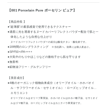
【001 Porcelain Pure ポーセリン ピュア】
【商品特長 】
●“超薄膜”の素肌感覚で使用できるテクスチャー
●適度に光を透過するヌードカバーリフレクトパウダー配合で肌と一
体化したような自然な仕上がり
ヌードカバーリフレクトパウダーの成分は酸化チタン・酸化鉄です。
●18時間のロングラスティング
※当社調べ。効果には個人差あり。
●SPF50+/PA++++
●大気中のちりやほこりなどの微粒子から肌を守ります
●無香料
●鉱物油フリー・グルテンフリー
【美容成分】
●4種のオーガニック植物由来成分（オリーブオイル・ホホバオイ
ル・サフラワーオイル・セサミオイル）・ローズヒップオイル…
エモリエント
オリーブオイルはオリーブ果実油、ホホバオイルはホホバ種子油、セサミオイ
ルはゴマ種子油、ローズヒップオイルはカニナバラ果実油です。