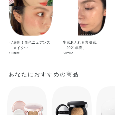
子油・メドウフォーム油・BG・BHT・（アクリレーツ／ア
クリル酸エチルヘキシル／メタクリル酸ジメチコン）コポ
リマー・ジステアルジモニウムヘクトライト・ジメチコ
ン・ステアラルコニウムヘクトライト・ステアロイルグル
タミン酸2Na・トリエトキシカプリリルシラン・ラウリル
PEG－9ポリジメチルシロキシエチルジメチコン・ラウリ
ン酸ポリグリセリル－10・含水シリカ・水酸化Al・フェノ
生感あふれる素肌感。
-:*最新！血色ニュアンス
キシエタノール・メチルパラベン・マイカ・酸化チタン・
2021年春、 …
メイク*-: …
酸化亜鉛・酸化鉄
Sumire
Sumire
あなたにおすすめの商品