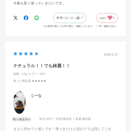
今後も長く使っていきたいです。
参考になった
0
Like!
0
※お客様の嬉しいお声を選び、掲載しています。（一部、編集も含む）
2026.5.17
ナチュラル！！でも綺麗！！
容量：12g
カラー：003
使った満足度
:★★★★★
じーな
年代:
40代
性別:
無回答
肌質:
脂性肌
購入確認済み
まさに求めてた感じです！薄づきだけど肌のアラは隠してくれ