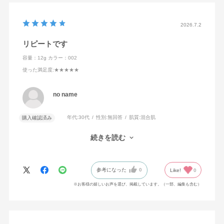
2026.7.2
リピートです
容量：12g
カラー：002
使った満足度
:★★★★★
no name
年代:
30代
性別:
無回答
肌質:
混合肌
購入確認済み
カラー展開も多く、使いやすいのでリピートしました。
続きを読む
今後も長く使っていきたいです。
参考になった
0
Like!
0
※お客様の嬉しいお声を選び、掲載しています。（一部、編集も含む）