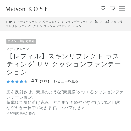
メ
ニ
TOP
アディクション
ベースメイク
ファンデーション
【レフィル】スキンリ
ュ
フレクト ラスティング ＵＶ クッションファンデーション
ー
を
開
閉
アディクション
す
【レフィル】スキンリフレクト ラス
る
ティング ＵＶ クッションファンデー
ション
4.7
（131）
レビューを見る
光を反射させ、素肌のような“素肌膜”をつくるクッションファ
ンデーション。
超薄膜で肌に溶け込み、どこまでも軽やかな付け心地と自然
なツヤが一日中
続きます。＜パフ付き＞
※
※18時間効果が持続