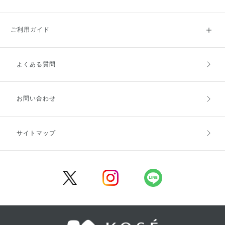
ご利用ガイド
よくある質問
ご利用ガイドトップ
ご注文方法
お支払方法
送料・配送
お問い合わせ
キャンセル・返品・交換
ポイント・クーポン
サイトマップ
定期お届け便
商品レビュー
会員登録