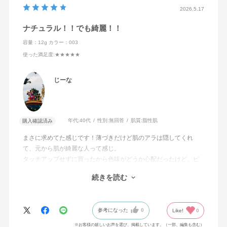
2026.5.17
ナチュラル！！でも綺麗！！
容量：12g
カラー：003
使った満足度
:★★★★★
じーな
年代:
40代
性別:
無回答
肌質:
脂性肌
購入確認済み
まさに求めてた感じです！薄づきだけど肌のアラは隠してくれ
て、元から肌が綺麗な人って感じ。
タッチアップせずに買ったから色味がどうか心配だったけど、ピ
ッタリで良かったです。
続きを読む
脂性肌だから若干テカテカしちゃうけど、Tゾーンだけパウダーは
たけば艶肌な感じ。
UV効果も高くてありがたい?
参考になった
0
Like!
0
なくなったらリピします！！
※お客様の嬉しいお声を選び、掲載しています。（一部、編集も含む）