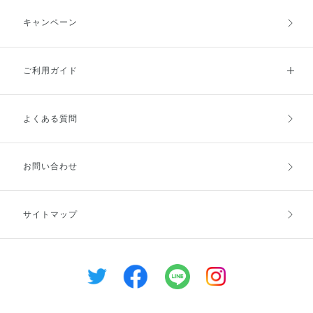
キャンペーン
ご利用ガイド
よくある質問
ご利用ガイドトップ
ご注文方法
お支払方法
送料・配送
お問い合わせ
キャンセル・返品・交換
ポイント・クーポン
サイトマップ
定期お届け便
商品レビュー
会員登録