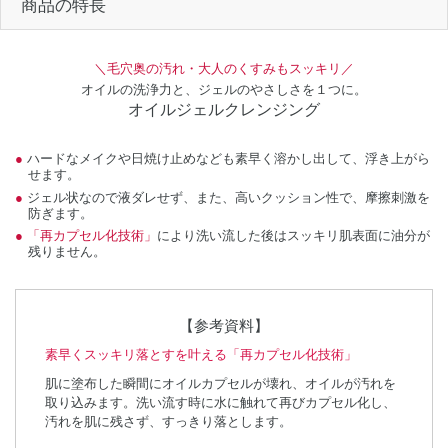
商品の特長
＼毛穴奥の汚れ・大人のくすみもスッキリ／
オイルの洗浄力と、ジェルのやさしさを１つに。
オイルジェルクレンジング
ハードなメイクや日焼け止めなども素早く溶かし出して、浮き上がら
せます。
ジェル状なので液ダレせず、また、高いクッション性で、摩擦刺激を
防ぎます。
「再カプセル化技術」
により洗い流した後はスッキリ肌表面に油分が
残りません。
【参考資料】
素早くスッキリ落とすを叶える「再カプセル化技術」
肌に塗布した瞬間にオイルカプセルが壊れ、オイルが汚れを
取り込みます。洗い流す時に水に触れて再びカプセル化し、
汚れを肌に残さず、すっきり落とします。