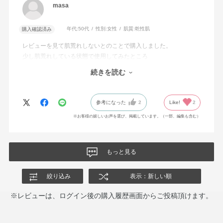
masa
年代:
50代
性別:
女性
肌質:
乾性肌
購入確認済み
レビューを見て肌荒れしないとのことで購入しました。
少し肌荒れしている状態で使用してみたところ
酷くならず落ち着いてきているように感じます。
続きを読む
クレンジングとしての効果もしっかりありオススメです。
参考になった
2
Like!
2
※お客様の嬉しいお声を選び、掲載しています。（一部、編集も含む）
もっと見る
絞り込み
表示：新しい順
※レビューは、ログイン後の購入履歴画面からご投稿頂けます。