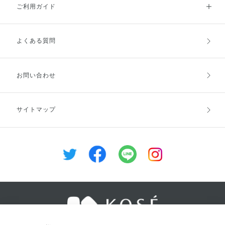
ご利用ガイド
よくある質問
ご利用ガイドトップ
ご注文方法
お支払方法
送料・配送
お問い合わせ
キャンセル・返品・交換
ポイント・クーポン
サイトマップ
定期お届け便
商品レビュー
会員登録