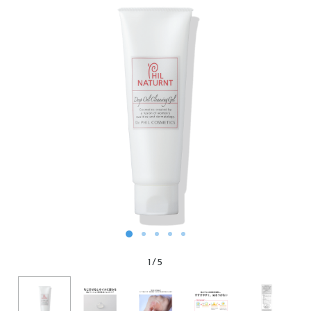
1
/
5