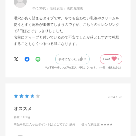
年代:
30代
性別:
女性
肌質:
敏感肌
毛穴が良く詰まるタイプです。冬でも合わない乳液やクリームを
使うとすぐ角栓が出来てしまうのですが、こちらのクレンジング
で3日ほどですっきりしました！
名前にディープと付いているので不安でしたが落としすぎて乾燥
することもなくつるつる肌になります。
参考になった
2
Like!
1
※お客様の嬉しいお声を選び、掲載しています。（一部、編集も含む）
2024.1.23
オススメ
容量：130g
商品を気に入ったポイントはどこですか
:成分
使った満足度
:★★★★