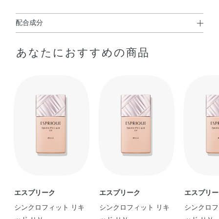
配合成分
水・ジメチコン・シクロメチコン・エタノール・メトキシ
あなたにおすすめの商品
ケイヒ酸エチルヘキシル・（ビニルジメチコン／メチコン
シルセスキオキサン）クロスポリマー・ジフェニルシロキ
シフェニルトリメチコン・タルク・（ジフェニルジメチコ
ン／ビニルジフェニルジメチコン／シルセスキオキサン）
クロスポリマー・トリエチルヘキサノイン・パルミチン酸
オクチル・オリーブ果実油・トコフェロール・ヒアルロン
酸Na・水溶性コラーゲン・BHT・DPG・PEG－9ポリジメ
チルシロキシエチルジメチコン・（PEG－15／ラウリルジ
メチコン）クロスポリマー・（ジメチコン／フェニルビニ
ルジメチコン）クロスポリマー・アルムK・クエン酸Na・
シリカ・ジステアルジモニウムヘクトライト・スクワラ
ン・トリエトキシカプリリルシラン・ハイドロゲンジメチ
エスプリーク
エスプリーク
エスプリー
コン・ヒドロキシアパタイト・ベヘニルアルコール・ポリ
シンクロフィット リキ
シンクロフィット リキ
シンクロフ
メチルシルセスキオキサン・ミネラルオイル・ラウリル