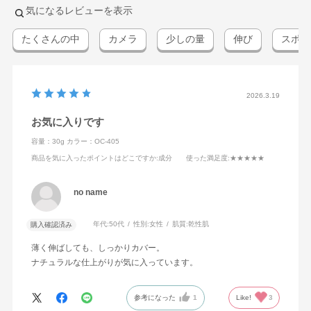
気になるレビューを表示
たくさんの中
カメラ
少しの量
伸び
スポン
2026.3.19
お気に入りです
容量：30g
カラー：OC-405
商品を気に入ったポイントはどこですか
:成分
使った満足度
:★★★★★
no name
年代:
50代
性別:
女性
肌質:
乾性肌
購入確認済み
薄く伸ばしても、しっかりカバー。
ナチュラルな仕上がりが気に入っています。
参考になった
1
Like!
3