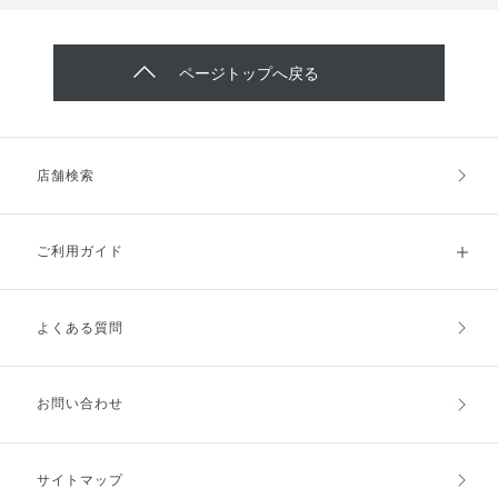
ページトップへ戻る
店舗検索
ご利用ガイド
よくある質問
ご利用ガイドトップ
ご注文方法
お支払方法
送料・配送
お問い合わせ
キャンセル・返品・交換
ポイント・クーポン
サイトマップ