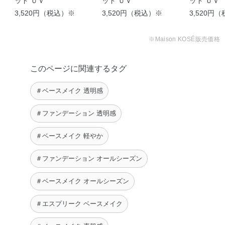
ッド ＵＶ
ッド ＵＶ
ッド ＵＶ
PEG－9ポリジメチルシロキシエチルジメチコン・ラウロ
3,520円（税込）※
3,520円（税込）※
3,520円
イルグルタミン酸ジ（オクチルドデシル／フィトステリル
／ベヘニル）・ラウロイルリシン・レシチン・塩化Na・水
※Maison KOSÉ販売価格
酸化Al・水添レシチン・フェノキシエタノール・マイカ・
酸化チタン・酸化亜鉛・酸化鉄
このページに関連するタグ
＃ベースメイク 透明感
＃ファンデーション 透明感
＃ベースメイク 軽やか
＃ファンデーション オールシーズン
＃ベースメイク オールシーズン
＃エスプリーク ベースメイク