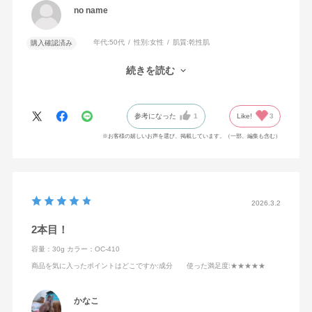
no name
年代:
50代
性別:
女性
肌質:
乾性肌
購入確認済み
薄く伸ばしても、しっかりカバー。
続きを読む
ナチュラルな仕上がりが気に入っています。
参考になった
1
Like!
3
※お客様の嬉しいお声を選び、掲載しています。（一部、編集も含む）
2026.3.2
2本目！
容量：30g
カラー：OC-410
商品を気に入ったポイントはどこですか
:成分
使った満足度
:★★★★★
かなこ