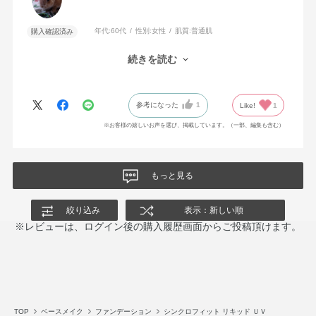
年代:
60代
性別:
女性
肌質:
普通肌
購入確認済み
カバー力があり、濃いめのシミもかなり薄くなるためリピートし
続きを読む
ました。
参考になった
1
Like!
1
※お客様の嬉しいお声を選び、掲載しています。（一部、編集も含む）
もっと見る
絞り込み
表示：新しい順
※レビューは、ログイン後の購入履歴画面からご投稿頂けます。
TOP
ベースメイク
ファンデーション
シンクロフィット リキッド ＵＶ