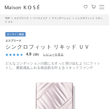
メ
ニ
TOP
エスプリーク
ベースメイク
ファンデーション
シンクロフィット リキッ
ュ
ド ＵＶ
ー
を
開
閉
エスプリーク
す
シンクロフィット リキッド ＵＶ
る
4.9
（10）
レビューを見る
どんなコンディションの肌にもすっと溶け込むようにフィッ
トし、素肌感あふれる絶品肌を叶えるリキッドファンデ