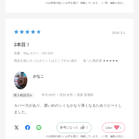
※お客様の嬉しいお声を選び、掲載しています。（一部、編集も含む）
2026.3.2
2本目！
容量：30g
カラー：OC-410
商品を気に入ったポイントはどこですか
:成分
使った満足度
:★★★★★
かなこ
年代:
60代
性別:
女性
肌質:
普通肌
購入確認済み
カバー力があり、濃いめのシミもかなり薄くなるためリピートし
ました。
参考になった
1
Like!
1
※お客様の嬉しいお声を選び、掲載しています。（一部、編集も含む）