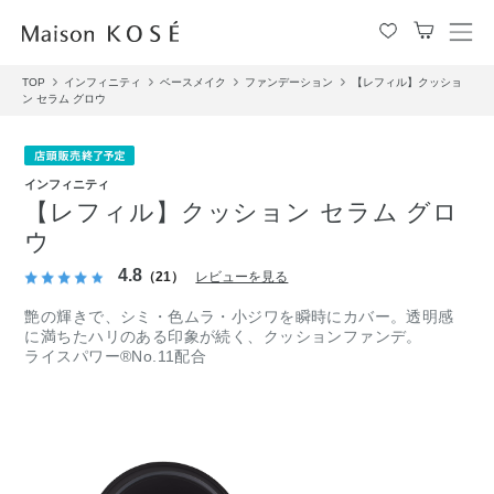
メ
ニ
TOP
インフィニティ
ベースメイク
ファンデーション
【レフィル】クッショ
ュ
ン セラム グロウ
ー
を
開
閉
インフィニティ
す
【レフィル】クッション セラム グロ
る
ウ
4.8
（21）
レビューを見る
艶の輝きで、シミ・色ムラ・小ジワを瞬時にカバー。透明感
に満ちたハリのある印象が続く、クッションファンデ。
ライスパワー®No.11配合