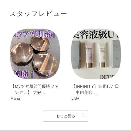
●パフに適量をとり、ぽんぽんと軽くたたきこむようにつけてくださ
エチルジメチコン・デシルテトラデカノール・メチレンビ
い。カバーしたい部分には、さらに重ねづけしてください。
スタッフレビュー
スベンゾトリアゾリルテトラメチルブチルフェノール・ヒ
ドロキシステアリン酸エチルヘキシル・乳酸セチル・ジメ
チコン・メチルトリメチコン・ジエチルアミノヒドロキシ
使用上の注意
ベンゾイル安息香酸ヘキシル・アルテロモナス発酵エキ
●成分の蒸発を防ぐため、ご使用後はすぐに、レフィルのふたを押さ
ス・エーデルワイスエキス・エクトイン・コウケイテン根
えるようにしっかりととじてから、ケースのふたをきちんとしめ
エキス・コメエキス・センキュウ水・トコフェロール・ビ
てください。
フィズス菌培養溶解質・BHT・DPG・（ジメチコン／ポリ
●透明の液 (配合成分の一部) が出ることがありますが、品質に問題
グリセリン－3）クロスポリマー・（スチレン／DVB）コ
はありません。
ポリマー・クエン酸・グリセリン・シリカ・ジステアルジ
●衣服についた場合、塩素系漂白剤のご使用はお避けください。
●パフがよごれるとファンデーションののびやつきが悪くなり、パフ
モニウムヘクトライト・ステアラルコニウムヘクトライ
がいたむ原因になります。
ト・トリエトキシカプリリルシラン・ビスエチルヘキシル
【Myツヤ肌部門優勝ファ
【INFINITY】進化した日
いつも清潔にしてお使いください。
ンデ♡】 大好 …
中用美容 …
オキシフェノールメトキシフェニルトリアジン・ラウリル
●パフがよごれたときは、ぬるま湯に中性洗剤を薄くとかして軽く押
Mana
LISA
PEG－9ポリジメチルシロキシエチルジメチコン・ラウリ
し洗いをし、洗剤が残らないようによくすすいだあと、水気をき
ン酸ポリグリセリル－10・塩化Na・含水シリカ・水酸化
り、日かげで完全に乾かしてからお使いください。
強くもむとパフをいためますのでご注意ください。
Al・水添レシチン・窒化ホウ素・ソルビン酸K・フェノキシ
もっと見る
●火気にご注意ください。
エタノール・メチルパラベン・安息香酸Na・香料・マイ
カ・酸化チタン・酸化鉄