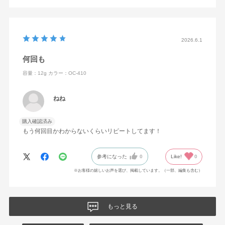
2026.6.1
何回も
容量：12g
カラー：OC-410
ねね
購入確認済み
もう何回目かわからないくらいリピートしてます！
参考になった
0
Like!
0
※お客様の嬉しいお声を選び、掲載しています。（一部、編集も含む）
もっと見る