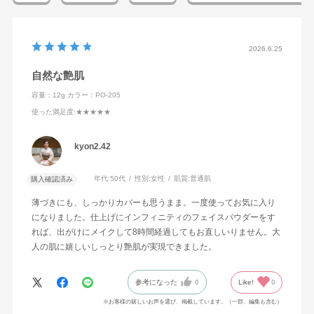
2026.6.25
自然な艶肌
容量：12g
カラー：PO-205
使った満足度
:★★★★★
kyon2.42
年代:
50代
性別:
女性
肌質:
普通肌
購入確認済み
薄づきにも、しっかりカバーも思うまま。一度使ってお気に入り
になりました。仕上げにインフィニティのフェイスパウダーをす
れば、出がけにメイクして8時間経過してもお直しいりません。大
人の肌に嬉しいしっとり艶肌が実現できました。
参考になった
0
Like!
0
※お客様の嬉しいお声を選び、掲載しています。（一部、編集も含む）