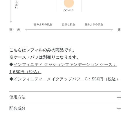
こちらはレフィルのみの商品です。
※ケース・パフは別売りになります。
◆
インフィニティ クッションファンデーション ケース：
1,650円（税込）
◆
インフィニティ メイクアップパフ C：550円（税込）
使用方法
配合成分
使用方法
水・シクロメチコン・メトキシケイヒ酸エチルヘキシル・
●スキンケア、または化粧下地で肌をととのえたあとにお使いくださ
タルク・エタノール・BG・PEG－9ポリジメチルシロキシ
い。