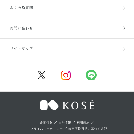
よくある質問
ご利用ガイドトップ
ご注文方法
お支払方法
送料・配送
お問い合わせ
キャンセル・返品・交換
ポイント・クーポン
サイトマップ
定期お届け便
商品レビュー
会員登録
／
／
／
企業情報
採用情報
利用規約
／
プライバシーポリシー
特定商取引法に基づく表記