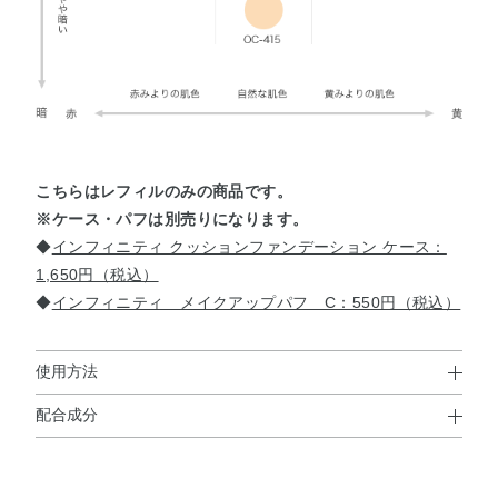
こちらはレフィルのみの商品です。
※ケース・パフは別売りになります。
◆
インフィニティ クッションファンデーション ケース：
1,650円（税込）
◆
インフィニティ メイクアップパフ C：550円（税込）
使用方法
配合成分
使用方法
水・シクロメチコン・タルク・メトキシケイヒ酸エチルヘ
●スキンケア、または化粧下地で肌をととのえたあとにお使いくださ
キシル・エタノール・BG・PEG－9ポリジメチルシロキシ
い。