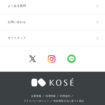
よくある質問
ご利用ガイドトップ
ご注文方法
お支払方法
送料・配送
お問い合わせ
キャンセル・返品・交換
ポイント・クーポン
サイトマップ
定期お届け便
商品レビュー
会員登録
／
／
／
企業情報
採用情報
利用規約
／
プライバシーポリシー
特定商取引法に基づく表記