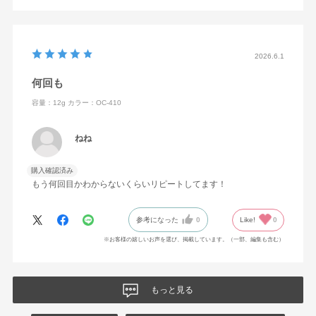
2026.6.1
何回も
容量：12g
カラー：OC-410
ねね
購入確認済み
もう何回目かわからないくらいリピートしてます！
参考になった
0
Like!
0
※お客様の嬉しいお声を選び、掲載しています。（一部、編集も含む）
もっと見る