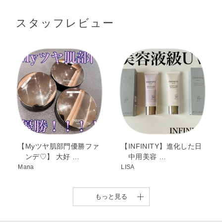
●パフに適量をとり、ぽんぽんと軽くたたきこむようにつけてくださ
エチルジメチコン・デシルテトラデカノール・メチレンビ
い。カバーしたい部分には、さらに重ねづけしてください。
スタッフレビュー
スベンゾトリアゾリルテトラメチルブチルフェノール・ヒ
ドロキシステアリン酸エチルヘキシル・乳酸セチル・ジメ
チコン・メチルトリメチコン・ジエチルアミノヒドロキシ
使用上の注意
ベンゾイル安息香酸ヘキシル・アルテロモナス発酵エキ
●成分の蒸発を防ぐため、ご使用後はすぐに、レフィルのふたを押さ
ス・エーデルワイスエキス・エクトイン・コウケイテン根
えるようにしっかりととじてから、ケースのふたをきちんとしめ
エキス・コメエキス・センキュウ水・トコフェロール・ビ
てください。
フィズス菌培養溶解質・BHT・DPG・（ジメチコン／ポリ
●透明の液 (配合成分の一部) が出ることがありますが、品質に問題
グリセリン－3）クロスポリマー・（スチレン／DVB）コ
はありません。
ポリマー・クエン酸・グリセリン・シリカ・ジステアルジ
●衣服についた場合、塩素系漂白剤のご使用はお避けください。
●パフがよごれるとファンデーションののびやつきが悪くなり、パフ
モニウムヘクトライト・ステアラルコニウムヘクトライ
がいたむ原因になります。
ト・トリエトキシカプリリルシラン・ビスエチルヘキシル
【Myツヤ肌部門優勝ファ
【INFINITY】進化した日
いつも清潔にしてお使いください。
ンデ♡】 大好 …
中用美容 …
オキシフェノールメトキシフェニルトリアジン・ラウリル
●パフがよごれたときは、ぬるま湯に中性洗剤を薄くとかして軽く押
Mana
LISA
PEG－9ポリジメチルシロキシエチルジメチコン・ラウリ
し洗いをし、洗剤が残らないようによくすすいだあと、水気をき
ン酸ポリグリセリル－10・塩化Na・含水シリカ・水酸化
り、日かげで完全に乾かしてからお使いください。
強くもむとパフをいためますのでご注意ください。
Al・水添レシチン・窒化ホウ素・ソルビン酸K・フェノキシ
もっと見る
●火気にご注意ください。
エタノール・メチルパラベン・安息香酸Na・香料・マイ
カ・酸化チタン・酸化鉄