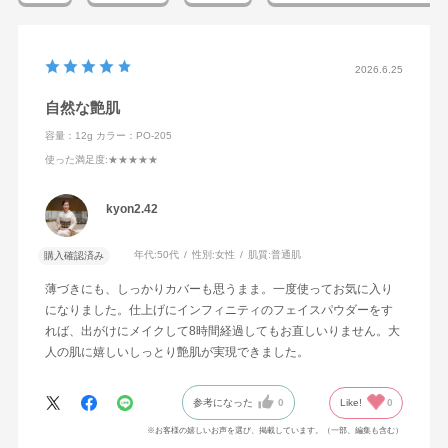
2026.6.25
自然な艶肌
容量：12g
カラー：PO-205
使った満足度
:★★★★★
kyon2.42
年代:
50代
性別:
女性
肌質:
普通肌
購入確認済み
薄づきにも、しっかりカバーも思うまま。一度使ってお気に入り
になりました。仕上げにインフィニティのフェイスパウダーをす
れば、出がけにメイクして8時間経過してもお直しいりません。大
人の肌に嬉しいしっとり艶肌が実現できました。
参考になった
0
Like!
0
※お客様の嬉しいお声を選び、掲載しています。（一部、編集も含む）