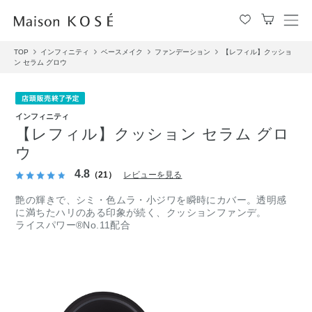
メ
ニ
TOP
インフィニティ
ベースメイク
ファンデーション
【レフィル】クッショ
ュ
ン セラム グロウ
ー
を
開
閉
インフィニティ
す
【レフィル】クッション セラム グロ
る
ウ
4.8
（21）
レビューを見る
艶の輝きで、シミ・色ムラ・小ジワを瞬時にカバー。透明感
に満ちたハリのある印象が続く、クッションファンデ。
ライスパワー®No.11配合