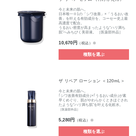
今と未来の肌へ。
日本唯一
※1
の「シワ改善」×「うるおい改
善」を叶える有効成分を、コーセー史上最
高濃度で配合。
うるおい密度が高まったような“ハリ満ち
肌”へみちびく美容液。
［医薬部外品］
10,670円
（税込）※
種類を選ぶ
ザ リペア ローション ＜120mL＞
今と未来の肌へ。
｢シワ改善有効成分｣×｢うるおい成分｣が素
早くめぐり、肌がやわらかくときほぐされ
たような“ハリ満ち肌”を叶える化粧水。
［医薬部外品］
5,280円
（税込）※
種類を選ぶ