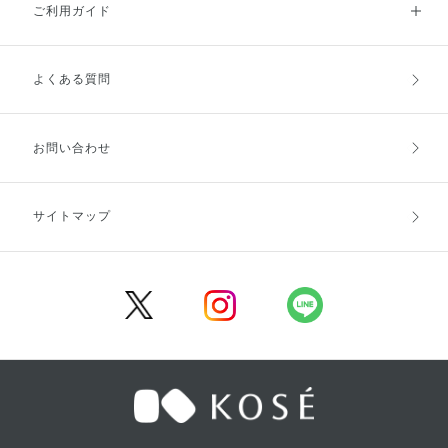
ご利用ガイド
よくある質問
ご利用ガイドトップ
ご注文方法
お支払方法
送料・配送
お問い合わせ
キャンセル・返品・交換
ポイント・クーポン
サイトマップ
定期お届け便
商品レビュー
会員登録