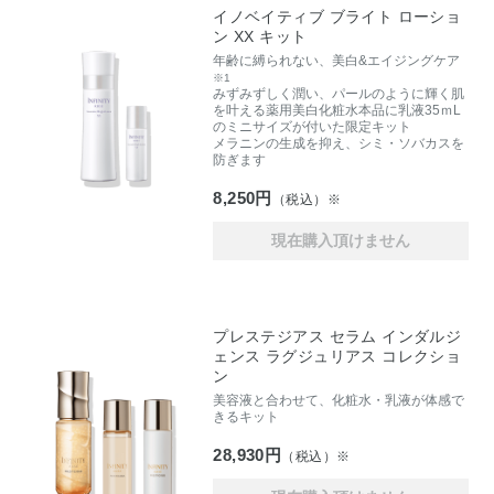
イノベイティブ ブライト ローショ
ン XX キット
年齢に縛られない、美白&エイジングケア
※1
みずみずしく潤い、パールのように輝く肌
を叶える薬用美白化粧水本品に乳液35ｍL
のミニサイズが付いた限定キット
メラニンの生成を抑え、シミ・ソバカスを
防ぎます
8,250円
（税込）※
現在購入頂けません
プレステジアス セラム インダルジ
ェンス ラグジュリアス コレクショ
ン
美容液と合わせて、化粧水・乳液が体感で
きるキット
28,930円
（税込）※