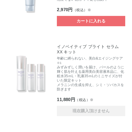
2,970円
（税込）※
カートに入れる
イノベイティブ ブライト セラム
XX キット
年齢に縛られない、美白&エイジングケア
※1
みずみずしく潤いを届け、パールのように
輝く肌を叶える薬用美白美容液本品に、化
粧水35ｍL・乳液35ｍLのミニサイズが付
いた限定キット
メラニンの生成を抑え、シミ・ソバカスを
防ぎます
11,880円
（税込）※
現在購入頂けません