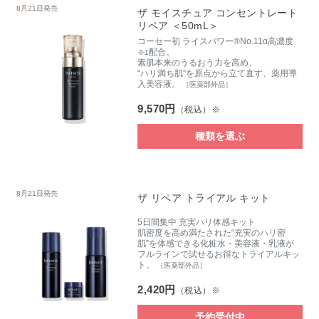
8月21日発売
ザ モイスチュア コンセントレート
リペア ＜50mL＞
コーセー初 ライスパワー®No.11α高濃度
配合。
※1
素肌本来のうるおう力を高め、
“ハリ満ち肌”を原点から立て直す、薬用導
入美容液。
［医薬部外品］
9,570円
（税込）※
種類を選ぶ
8月21日発売
ザ リペア トライアル キット
5日間集中 充実ハリ体感キット
肌密度を高め満たされた“充実のハリ密
肌”を体感できる化粧水・美容液・乳液が
フルラインで試せるお得なトライアルキッ
ト。
［医薬部外品］
2,420円
（税込）※
予約受付中