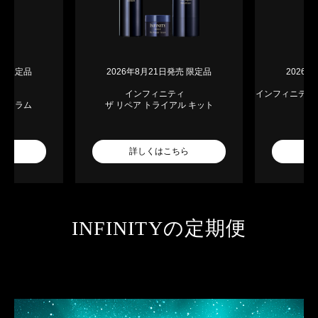
売 限定品
2026年8月21日発売 限定品
2026
ティ
インフィニティ
インフィニテ
クセラム
ザ リペア トライアル キット
ト
ちら
詳しくはこちら
詳
INFINITYの定期便