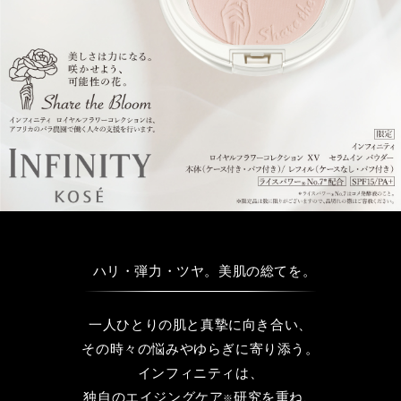
ハリ・弾力・ツヤ。美肌の総てを。
一人ひとりの肌と真摯に向き合い、
その時々の悩みやゆらぎに寄り添う。
インフィニティは、
独自のエイジングケア
研究を重ね、
※