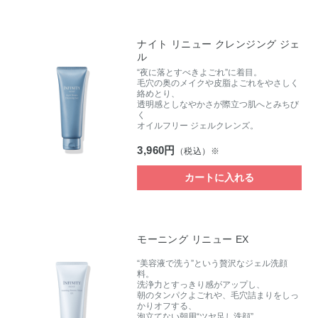
ナイト リニュー クレンジング ジェ
ル
“夜に落とすべきよごれ”に着目。
毛穴の奥のメイクや皮脂よごれをやさしく
絡めとり、
透明感としなやかさが際立つ肌へとみちび
く
オイルフリー ジェルクレンズ。
3,960円
（税込）※
カートに入れる
モーニング リニュー EX
“美容液で洗う”という贅沢なジェル洗顔
料。
洗浄力とすっきり感がアップし、
朝のタンパクよごれや、毛穴詰まりをしっ
かりオフする、
泡立てない朝用“ツヤ足し洗顔”。