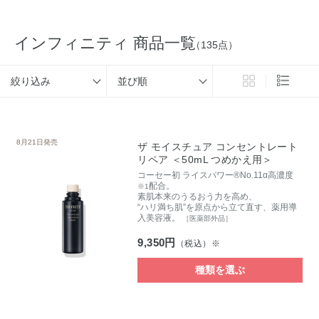
インフィニティ 商品一覧
（135点）
絞り込み
並び順
8月21日発売
ザ モイスチュア コンセントレート
リペア ＜50mL つめかえ用＞
コーセー初 ライスパワー®No.11α高濃度
配合。
※1
素肌本来のうるおう力を高め、
“ハリ満ち肌”を原点から立て直す、薬用導
入美容液。
［医薬部外品］
9,350円
（税込）※
種類を選ぶ