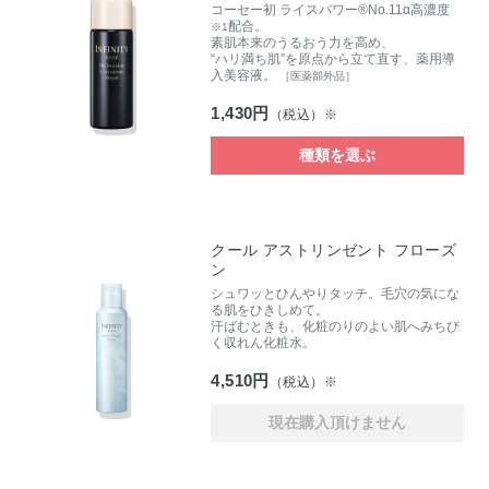
コーセー初 ライスパワー®No.11α高濃度
配合。
※1
素肌本来のうるおう力を高め、
“ハリ満ち肌”を原点から立て直す、薬用導
入美容液。
［医薬部外品］
1,430円
（税込）※
種類を選ぶ
クール アストリンゼント フローズ
ン
シュワッとひんやりタッチ。毛穴の気にな
る肌をひきしめて。
汗ばむときも、化粧のりのよい肌へみちび
く収れん化粧水。
4,510円
（税込）※
現在購入頂けません