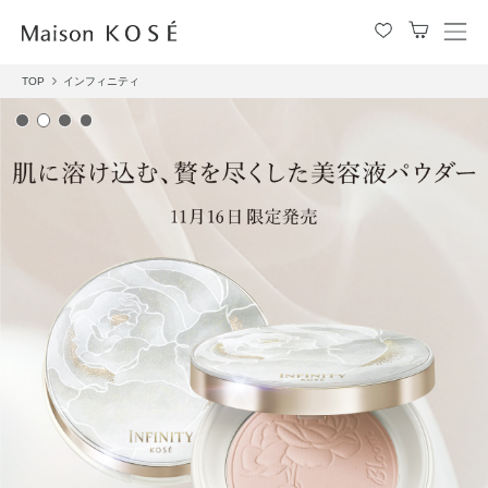
メ
ニ
ュ
TOP
インフィニティ
ー
を
開
閉
す
る