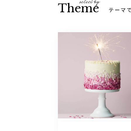
select by
Theme
テーマ