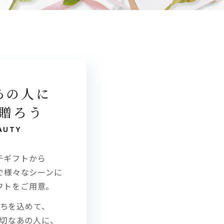
あの人に
贈ろう
AUTY
チギフトから
で様々なシーンに
フトをご用意。
ちを込めて、
切なあの人に、