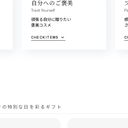
自分へのご褒美
Treat Yourself
Pe
頑張る自分に贈りたい
褒美コスメ
CHECK ITEMS
C
方の特別な日を彩るギフト