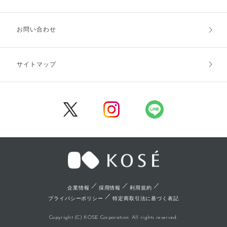
お支払方法
送料・配送
お問い合わせ
キャンセル・返品・交換
ポイント・クーポン
サイトマップ
定期お届け便
商品レビュー
会員登録
／
／
／
企業情報
採用情報
利用規約
／
プライバシーポリシー
特定商取引法に基づく表記
Copyright (C) KOSE Corporation. All rights reserved.