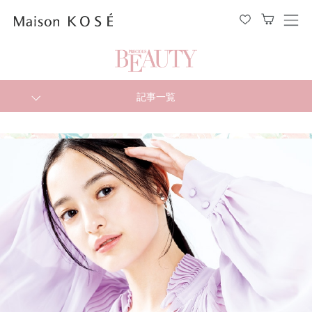
メ
ニ
ュ
ー
を
開
閉
記事一覧
す
る