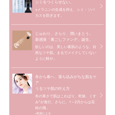
シミをつくらせない。
※メラニンの生成を抑え、シミ・ソバ
カスを防ぎます。
じゅわり、さらり、潤いまとう。
新感覚「裏ごしファンデ」誕生。
欲しいのは、美しい素肌のような、自
然なツヤ肌。まるでメイクしていない
ように軽や..
冬から春へ、落ち込みがちな肌をケ
ア
うるツヤ肌の叶え方
冬の寒さで肌はこわばり、乾燥、くす
※
み
が進行。さらに、1～2月からは花
粉の飛..
※乾燥による