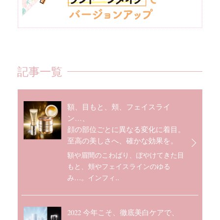
記事一覧
額、目もと、頬、フェイスライ
ン…、
顔の部位ごとに異なる変化に着目。
至高の美しさへ、確かな効果を。
額や眉間のこわばり、ぼやけてきた目
もと、頬やフェイスラインのゆる
み…。インフィ..
2022 今年こそ、徹底美白ケアで、