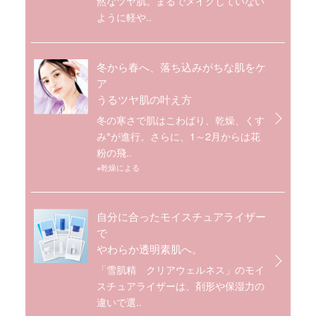
然なツヤ肌。まるでメイクしていない
ように軽や..
冬から春へ、落ち込みがちな肌をケ
ア
うるツヤ肌の叶え方
冬の寒さで肌はこわばり、乾燥、くす
※
み
が進行。さらに、1～2月からは花
粉の飛..
※乾燥による
自分に合ったモイスチュアライザー
で
やわらか透明素肌へ。
「雪肌精 クリアウェルネス」のモイ
スチュアライザーは、剤形や保湿力の
違いで選..