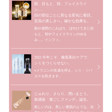
額、目もと、頬、フェイスライ
ン…、
顔の部位ごとに異なる変化に着目。
至高の美しさへ、確かな効果を。
額や眉間のこわばり、ぼやけてきた目
もと、頬やフェイスラインのゆる
み…。インフィ..
2022 今年こそ、徹底美白ケアで、
シミをつくらせない。
※メラニンの生成を抑え、シミ・ソバ
カスを防ぎます。
じゅわり、さらり、潤いまとう。
新感覚「裏ごしファンデ」誕生。
欲しいのは、美しい素肌のような、自