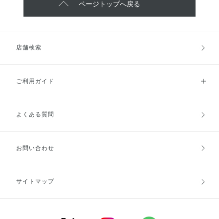
ページトップへ戻る
店舗検索
ご利用ガイド
よくある質問
ご利用ガイドトップ
ご注文方法
お支払方法
送料・配送
お問い合わせ
キャンセル・返品・交換
ポイント・クーポン
サイトマップ
定期お届け便
商品レビュー