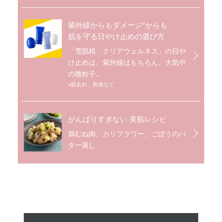
※
紫外線からもダメージ
からも
肌を守る日やけ止めの選び方
「雪肌精 クリアウェルネス」の日や
け止めは、紫外線はもちろん、大気中
の微粒子..
※肌あれ、乾燥など
がんばりすぎない 美肌レシピ
鶏むね肉、カリフラワー、ごぼうのバ
ター蒸し