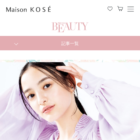
メ
ニ
ュ
ー
を
開
閉
記事一覧
す
る