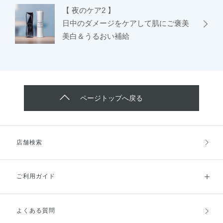
【 夜のケア2 】
日中のダメージをケアして肌にご褒美
美白＆うるおい補給
ページトップへ戻る
店舗検索
ご利用ガイド
よくある質問
ご利用ガイドトップ
ご注文方法