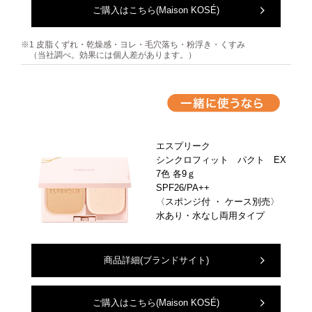
ご購入はこちら
(Maison KOSÉ)
※1 皮脂くずれ・乾燥感・ヨレ・毛穴落ち・粉浮き・くすみ
（当社調べ。効果には個人差があります。）
エスプリーク
シンクロフィット パクト EX
7色 各9ｇ
SPF26/PA++
〈スポンジ付 ・ ケース別売〉
水あり・水なし両用タイプ
商品詳細
(ブランドサイト)
ご購入はこちら
(Maison KOSÉ)