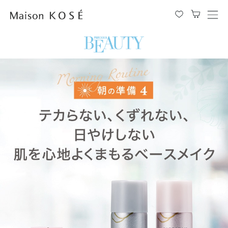
メ
ニ
ュ
ー
を
開
閉
す
る