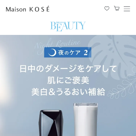
メ
ニ
ュ
ー
を
開
閉
す
る