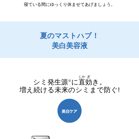
寝ている間にゆっくり休ませてあげましょう。
夏のマストハブ！
美白美容液
じか
ぎ
シミ発生源
に
直
効
き。
※
増え続ける未来のシミまで防ぐ!