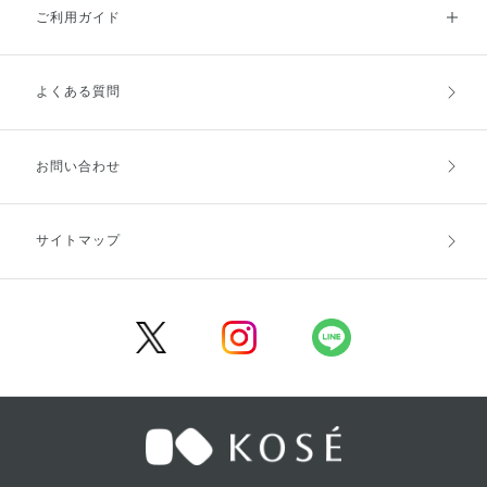
ご利用ガイド
よくある質問
ご利用ガイドトップ
ご注文方法
お支払方法
送料・配送
お問い合わせ
キャンセル・返品・交換
ポイント・クーポン
サイトマップ
定期お届け便
商品レビュー
会員登録