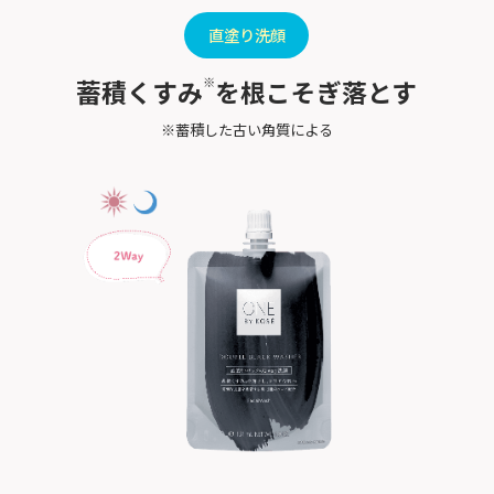
直塗り洗顔
※
蓄積くすみ
を根こそぎ落とす
※蓄積した古い角質による