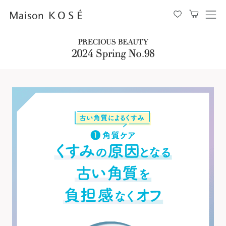
メ
ニ
ュ
ー
を
開
閉
す
る