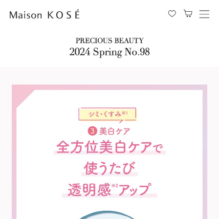
メ
ニ
ュ
ー
を
開
閉
す
る