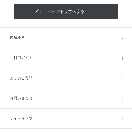
ページトップへ戻る
店舗検索
ご利用ガイド
よくある質問
ご利用ガイドトップ
ご注文方法
お支払方法
送料・配送
お問い合わせ
キャンセル・返品・交換
ポイント・クーポン
サイトマップ