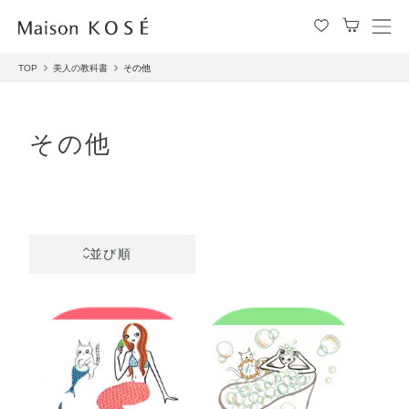
メ
ニ
TOP
美人の教科書
その他
ュ
ー
を
開
その他
閉
す
る
並び順