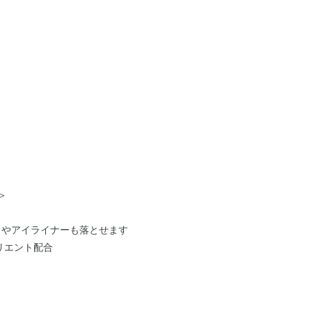
＞
ラやアイライナーも落とせます
リエント配合