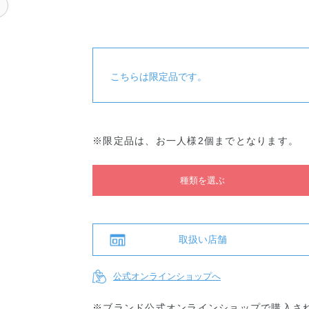
ク
リフトグ
リフトグ
クッショ
クッショ
クッショ
クッ
ロウ011
ロウ000
ンファン
ンファン
ンファン
ンフ
デーショ
デーショ
デーショ
デー
ン001
ン002
ン003
ン004
こちらは限定品です。
※限定品は、お一人様2個までとなります。
種類を選ぶ
取扱い店舗
公式オンラインショップへ
※ブランド公式オンラインショップで購入さ