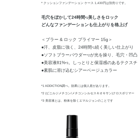
* クッションファンデーション ケース 1,430円は別売りです。
毛穴をぼかして24時間
美しさをロック
*1
どんなファンデーションも仕上がりを格上げ
＜ブラー & ロック プライマー 15g＞
●汗、皮脂に強く、24時間
続く美しい仕上がり
*1
●ソフトブラーパウダー
が光を操り、毛穴・凹凸
*2
●美容液81%
。しっとりと保湿感のあるテクスチ
*3
●素肌に溶け込むシアーベージュカラー
*1 ADDICTION調べ。効果には個人差があります。
*2 (ビニルジメチコン/メチコンシルセスキオキサン)クロスポリマー
*3 美容液とは、粉体を除くエマルジョンのことです