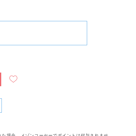
ショ
クッショ
クッショ
ァン
ンファン
ンファン
ショ
デーショ
デーショ
ン005
ン006
れた場合、メゾンコーセーでポイントは付与されませ