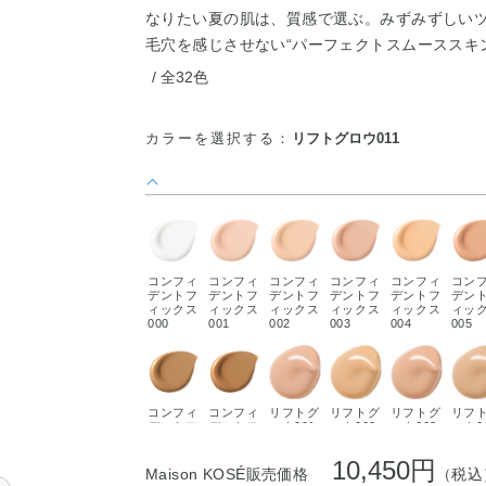
なりたい夏の肌は、質感で選ぶ。みずみずしい
毛穴を感じさせない“パーフェクトスムーススキ
全32色
カラーを選択する：
リフトグロウ011
コンフィ
コンフィ
コンフィ
コンフィ
コンフィ
コン
デントフ
デントフ
デントフ
デントフ
デントフ
デン
ィックス
ィックス
ィックス
ィックス
ィックス
ィッ
000
001
002
003
004
005
コンフィ
コンフィ
リフトグ
リフトグ
リフトグ
リフ
デントフ
デントフ
ロウ001
ロウ002
ロウ003
ロウ0
ィックス
ィックス
012
013
10,450円
Maison KOSÉ販売価格
（税込