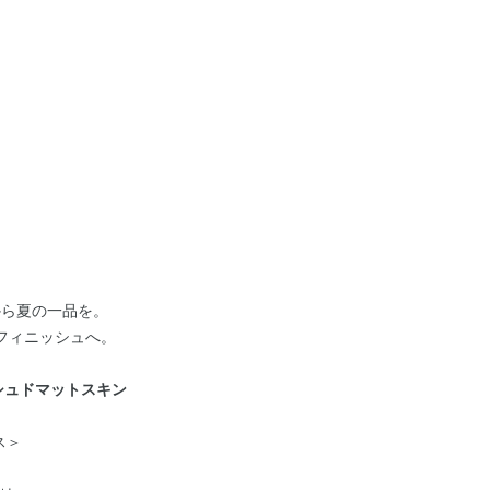
から夏の一品を。
フィニッシュへ。
シュドマットスキン
ス＞