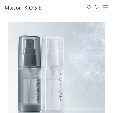
メ
ニ
ュ
ー
を
開
閉
す
る