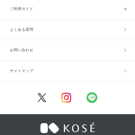
ご利用ガイド
よくある質問
ご利用ガイドトップ
ご注文方法
お支払方法
送料・配送
お問い合わせ
キャンセル・返品・交換
ポイント・クーポン
サイトマップ
定期お届け便
商品レビュー
会員登録