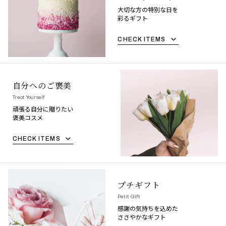
大切な方の特別な日を
彩るギフト
CHECK ITEMS
自分へのご褒美
Treat Yourself
頑張る自分に贈りたい
褒美コスメ
CHECK ITEMS
プチギフト
Petit Gift
感謝の気持ちを込めた
ささやかなギフト