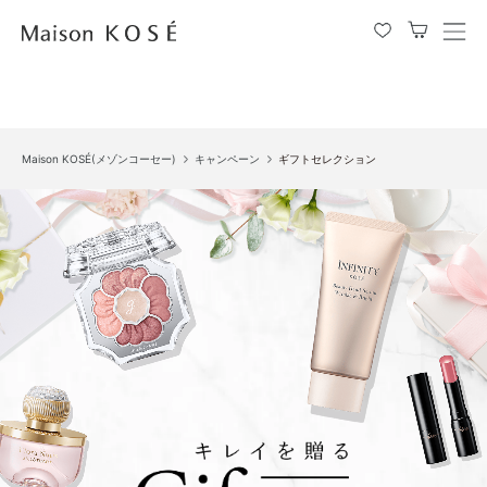
メ
ニ
ュ
ー
を
Maison KOSÉ(メゾンコーセー)
キャンペーン
ギフトセレクション
開
閉
す
る