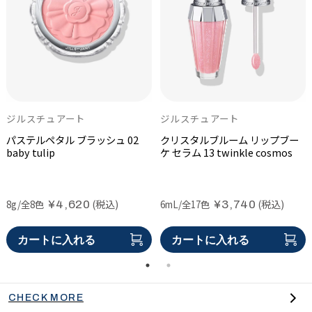
ジルスチュアート
ONE BY KOSÉ
ジルスチュアート
ジルスチュアート
ONE BY KOSÉ
ジルスチュアート
パステルペタル ブラッシュ
メラノショット P
ホワイトフローラル ディープヘ
02
クリスタルブルーム リップブー
セラム シールド
ホワイトフローラル ハンドクリ
baby tulip
ッドクレンズ
ケ セラム
ーム ディープモイスチュア
13 twinkle cosmos
医薬部外品
医薬部外品
(税込)
(税込)
(税込)
(税込)
(税込)
(税込)
8g/全8色
40mL
280g
6mL/全17色
40g
50g
¥3,850
¥6,270
¥4,620
¥5,940
¥2,860
¥3,740
カートに入れる
カートに入れる
カートに入れる
カートに入れる
カートに入れる
カートに入れる
CHECK MORE