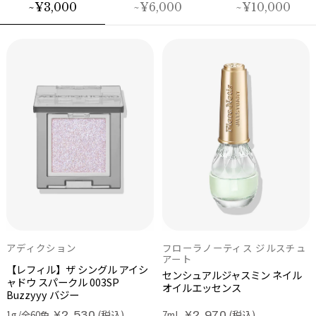
~¥3,000
~¥6,000
~¥10,000
アディクション
ONE BY KOSÉ
ジルスチュアート
フローラノーティス ジルスチュ
ONE BY KOSÉ
ジルスチュアート
アート
【レフィル】ザ シングル アイシ
セラムヴェール ディープリペア
ドレスドブルーム アイズ
02
セラム シールド
ブリリアントジュエル オードパ
センシュアルジャスミン ネイル
ャドウ スパークル
peony embroidery
003SP
ルファン
オイルエッセンス
Buzzyyy バジー
(税込)
(税込)
6g/全6色
50mL
¥6,600
¥9,130
医薬部外品
医薬部外品
(税込)
(税込)
1g/全60色
7mL
¥2,530
¥2,970