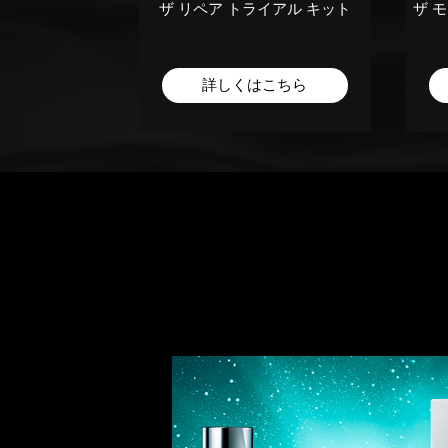
ネックセラム
ザ リペア トライアル キット
ザ 
こちら
詳しくはこちら