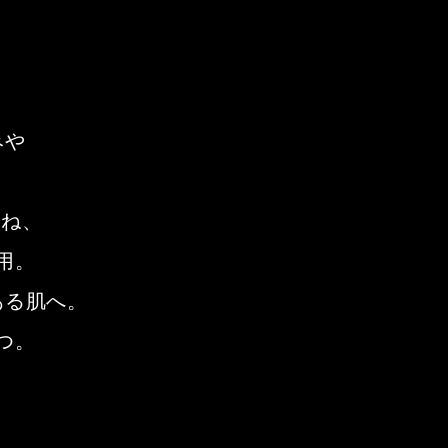
みや
重ね、
用。
ある肌へ。
つ。