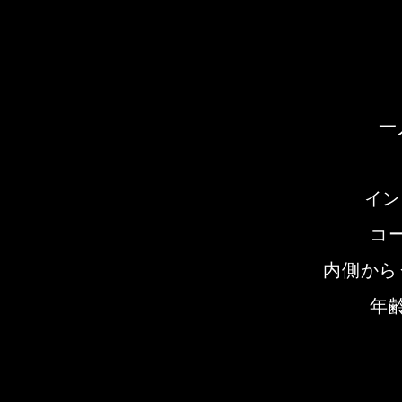
一
イン
コ
内側から
年