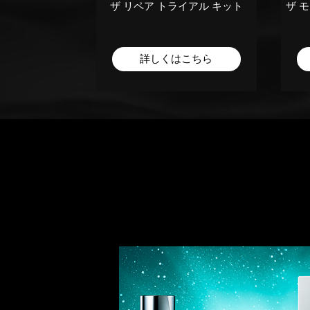
ネックセラム
ザ リペア トライアル キット
ザ 
こちら
詳しくはこちら