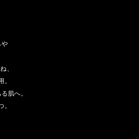
みや
重ね、
用。
ある肌へ。
つ。