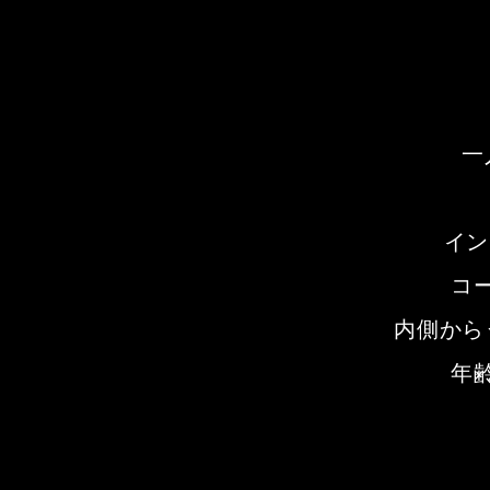
一
イン
コ
内側から
年