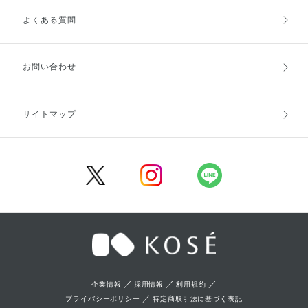
よくある質問
ご利用ガイドトップ
ご注文方法
お支払方法
送料・配送
お問い合わせ
キャンセル・返品・交換
ポイント・クーポン
サイトマップ
定期お届け便
商品レビュー
会員登録
／
／
／
企業情報
採用情報
利用規約
／
プライバシーポリシー
特定商取引法に基づく表記