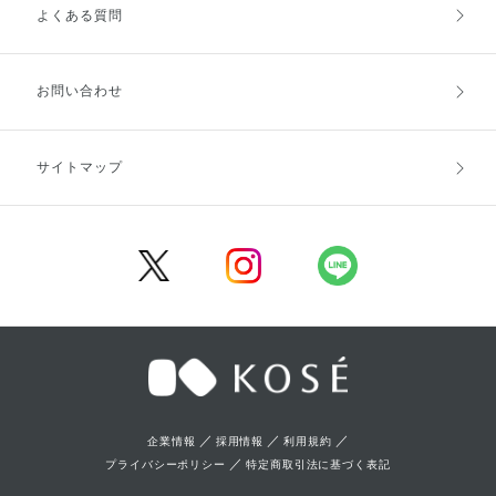
よくある質問
ご利用ガイドトップ
ご注文方法
お支払方法
送料・配送
お問い合わせ
キャンセル・返品・交換
ポイント・クーポン
サイトマップ
定期お届け便
商品レビュー
会員登録
／
／
／
企業情報
採用情報
利用規約
／
プライバシーポリシー
特定商取引法に基づく表記