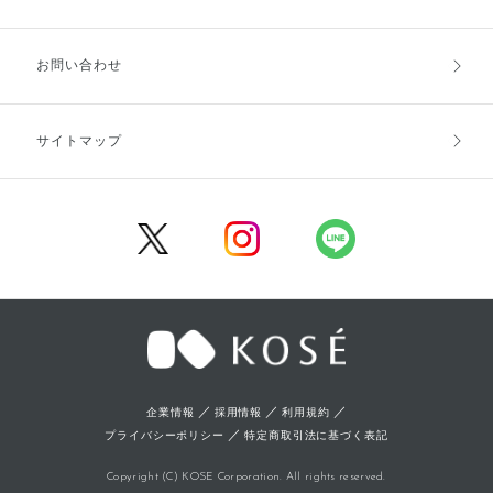
お支払方法
送料・配送
お問い合わせ
キャンセル・返品・交換
ポイント・クーポン
サイトマップ
定期お届け便
商品レビュー
会員登録
／
／
／
企業情報
採用情報
利用規約
／
プライバシーポリシー
特定商取引法に基づく表記
Copyright (C) KOSE Corporation. All rights reserved.