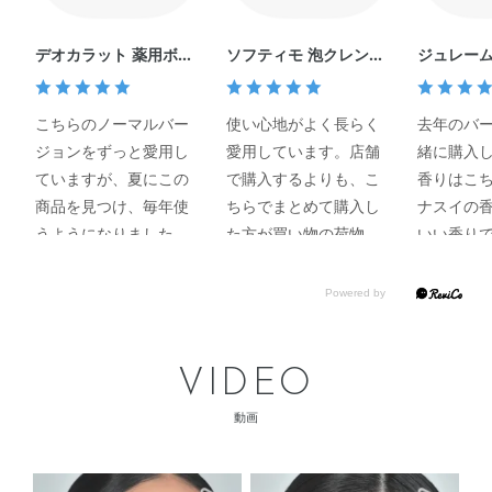
が大のお気に入りです！ 1年
中使いやすいので日々の保湿
やエイジングケア※3 にぜひ
デオカラット 薬用ボデ
ソフティモ 泡クレンジ
ジュレーム
取り入れてみてください(^^)!
ィウォッシュ クール
ングウォッシュ （ヒア
アナ スイ
[販売名：OBK 薬用導入美容
ルロン酸） （つめかえ
クス
液] ※1 乾燥による ※2 角層ま
用）
こちらのノーマルバー
使い心地がよく長らく
去年のバ
で ※3 年齢に応じたお手入れ
ジョンをずっと愛用し
愛用しています。店舗
緒に購入
の事 ※ライスパワー®No.11
はライスパワーNo.11（米エ
ていますが、夏にこの
で購入するよりも、こ
香りはこ
キスNo.11）
商品を見つけ、毎年使
ちらでまとめて購入し
ナスイの
うようになりました！
た方が買い物の荷物に
いい香り
香りも使用感もサッパ
もならず便利です。ま
おまけの
リ！去年は近所のドラ
た、注文から商品到着
トも、ア
ッグストアーでも購入
まで日数もかからず、
くて、混
出来たのに、今年は置
使い勝手もいいサイト
ので無駄
いてなかったので、無
です。
でよかっ
VIDEO
くなっては困ると思い
動画
急いで購入しました
が…とても気に入り愛
用しているので、販売