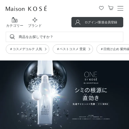
メ
ニ
ログイン/新規会員登録
ュ
カテゴリー
ブランド
ー
を
商品をお探しですか？
開
閉
＃コスメデコルテ 人気
＃ベストコスメ 受賞
＃日焼け止め 紫外
す
る