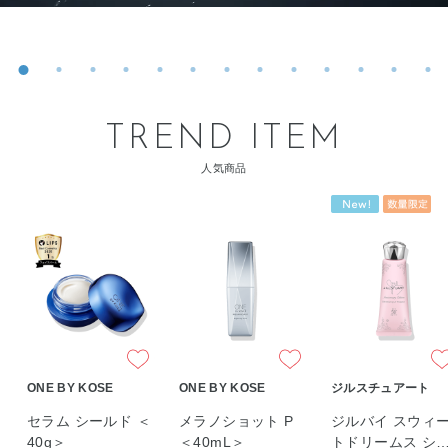
TREND ITEM
人気商品
ONE BY KOSE
ONE BY KOSE
ジルスチュアート
セラム シールド ＜
メラノショット P
ジルバイ スウィ
40g＞
＜40mL＞
トドリームス シ