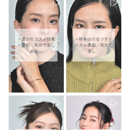
終了などしないで下さ
い！お願いいたしま
す！
＜愛されコスメ特集
＜秋冬のうるツヤメ
＞季節・気分で楽し
イク＞季節・気分で
める...
楽し...