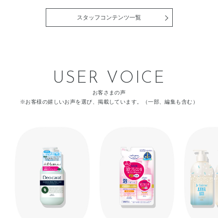
（ハリ）が失われます。 ハリ
すらぐグリーンフローラルの
ながら、ウイルス・細菌を し
や、 季節を問わずうるおい不
を取り戻すには、セラミド密
香りなので、リラックスしな
っかり殺菌・消毒する、 リキ
足を感じる方は、 ぜひ毎日の
スタッフコンテンツ一覧
度を高めて うるおいバランス
がらスキンケアができるとこ
ッドハンドソープです。 ▼詳
スキンケアの最初に取り入れ
を整えることが鍵になりま
ろもポイントが高いですね♪
しくはこちら
てみてください。 [販売名：
す！ セラムヴェール ディープ
充実感あふれる、押し返すよ
https://maison.kose.co.jp/site/natureco/g/gNCS0005/
OBK 薬用導入美容液] ※年
リペア[医薬部外品]には 世の
うなハリ肌を叶える美容成分
＜使用方法＞適量を手にと
齢に応じたお手入れのこと。
中にまったくなかった効能、
がイオン化カプセルで浸透す
り、 水またはぬるま湯で泡立
※肌の水分保持能改善が認め
「肌の水分保持能改善」をも
るので、とろみのある化粧水
てて洗い、 そのあとよく洗い
られた有効成分において。 ※
USER VOICE
った日本初の有効成分、 「ラ
ですが、肌なじみもスムーズ
流してください。 どちらも、
ライスパワー®No.11はライス
イスパワー®No.11」が配合さ
です。 乾燥やシワやハリのな
NATURE&COらしい植物由来
パワーNo.11（米エキス
れており、 数十種類のアミノ
さが気になる方や、気になり
成分配合。 性別を問わず使い
お客さまの声
No.11）
酸や豊富なペプチド・糖類を
始めた方にもおすすめの一品
やすい香りとデザインで、 家
※お客様の嬉しいお声を選び、掲載しています。（一部、編集も含む）
含み、 ただ「保湿」をするの
です！
族やパートナーとのシェアに
ではなく、肌自らがうるおい
もおすすめです(^^)/ その日の
を 生み出し、水分を蓄える力
気分や季節、肌のコンディシ
を高めるんですよ✨ もっちり
ョンに 合わせて選べるので、
としたハリやうるおいに満ち
ぜひチェックしてみてくださ
た 肌へと導きます(^^)/ とろみ
い☆☆
のあるみずみずしいテクスチ
ャーで、 スムーズに浸透※2
し、べたつきにくく しっとり
した使い心地です(*'▽') 洗顔
後すぐにたっぷり浴びるよう
に毎日使っています♪ 肌がふ
っくらやわらかくなるところ