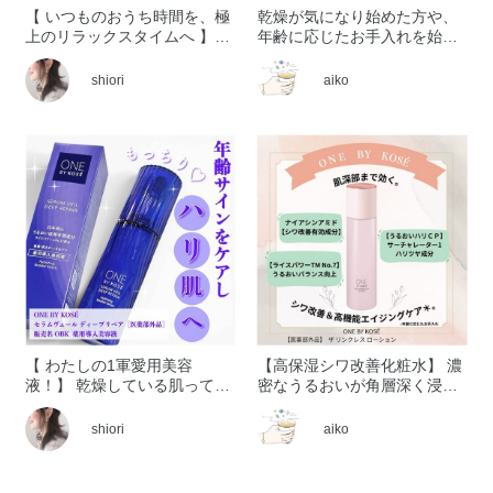
【 いつものおうち時間を、極
乾燥が気になり始めた方や、
上のリラックスタイムへ 】
年齢に応じたお手入れを始め
「植物のチカラで、旅先での
たい方に、 ぜひおすすめした
くつろぎの時間に寄り添う」
いのが ONE BY KOSÉ セラム
shiori
aiko
を コンセプトに、宿泊施設や
ヴェール ディープリペア [医
温浴施設向けの アメニティと
薬部外品]です。 洗顔後すぐの
して誕生した
肌にお使いいただく薬用導入
「NATURE&CO(ネイチャー
美容液で、 有効成分ライスパ
アンド コー)」 がメゾンコー
ワー®No.11を配合。日本で唯
セーでも取り扱いを開始しま
一※、 肌の水分保持能を改善
した(*'▽') その中でも今回は
する効能が認められた有効成
ハンドソープ2種を ご紹介さ
分が、 肌がうるおいを保つ力
せていただきます。 ①フェイ
をサポートします。 年齢とと
ス＆ハンドソープ＜2L つめか
もに乾燥やキメの乱れが 気に
え用＞ ふわふわで濃密な泡で
なりやすくなる肌だからこ
お顔にも使えます♩ 洗いあが
そ、 毎日の保湿ケアを見直す
りはうるおい感のあるしっと
ことが大切です。 みずみずし
りタイプ◎ ▼詳しくはこちら
くなじみのよいテクスチャー
【 わたしの1軍愛用美容
【高保湿シワ改善化粧水】 濃
https://maison.kose.co.jp/site/natureco/g/gNCS0004/
で、 その後のスキンケアも心
液！】 乾燥している肌ってく
密なうるおいが角層深く浸透
＜使用方法＞ポンプを2回押し
地よくお使いいただけます。
すみ※1やハリ、弾力の低下に
押し返すようなハリつや肌へ
た量をとり、 泡で肌を包みこ
うるおいに満ちた健やかな肌
つながりやすいのはご存知で
導く高保湿シワ改善化粧水。
shiori
aiko
むようにやさしく洗顔してく
へ導きながら、 これからのエ
すか？ 角質層の水分不足によ
濃厚なとろみのあるテクスチ
ださい。 ②薬用ハンドソープ
イジングケア※の土台づくり
り表面の細胞がしぼんでキメ
ャーなので、 後肌はもっちも
N ＜2L つめかえ用＞ うるお
にもおすすめの一本です。 乾
が乱れ、 ふっくらとした弾力
ちのうるおいハリツヤ！ 心や
い成分配合で手肌を いたわり
燥による肌あれが気になる方