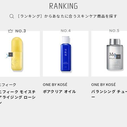
［ランキング］からあなたに合うスキンケア商品を探す
マニフィー
マニフィー
ュアライジ
ONE BY KOSÉ
ONE BY KOSÉ
ポアクリア オイル
バランシング チューナ
チ
ー
シ