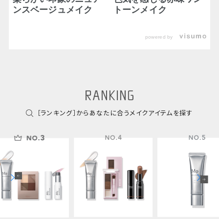
ンスベージュメイク
トーンメイク
powered by
［ランキング］からあなたに合うメイクアイテムを探す
マニフィー
マニフィー
ル リップ 
002（テ