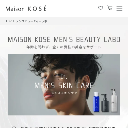
メ
ニ
TOP
メンズビューティーラボ
ュ
ー
を
開
年齢を問わず、全ての男性の美容をサポート
閉
す
る